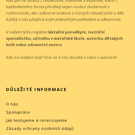
Náš tým se skládá z redaktorek, maminek a expertek, které z
každodenního života přinášejí nejen osobní zkušenosti s
rodičovstvím, ale i odborné znalosti z různých oblastí péče o děti.
Každá z nás přispívá svým jedinečným pohledem a odborností.
V našem týmu najdete
laktační poradkyni, nutriční
specialistku, učitelku v mateřské škole, autorku dětských
knih nebo zdravotní sestru
.
Kdo za redakcí stojí? Více se o nás dozvíte v sekci o
autorech
.
DŮLEŽITÉ INFORMACE
O nás
Spolupráce
Jak testujeme a recenzujeme
Zásady ochrany osobních údajů