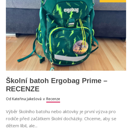
Školní batoh Ergobag Prime –
RECENZE
Od
Kateřina Jakešová
v
Recenze
Výběr školního batohu nebo aktovky je první výzva pro
rodiče před začátkem školní docházky. Chceme, aby se
dětem líbil, ale...