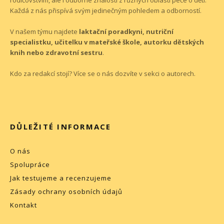
rodičovstvím, ale i odborné znalosti z různých oblastí péče o děti.
Každá z nás přispívá svým jedinečným pohledem a odborností.
V našem týmu najdete
laktační poradkyni, nutriční
specialistku, učitelku v mateřské škole, autorku dětských
knih nebo zdravotní sestru
.
Kdo za redakcí stojí? Více se o nás dozvíte v sekci o
autorech
.
DŮLEŽITÉ INFORMACE
O nás
Spolupráce
Jak testujeme a recenzujeme
Zásady ochrany osobních údajů
Kontakt