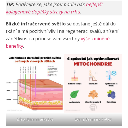
TIP:
Podívejte se, jaké jsou podle nás
nejlepší
kolagenové doplňky stravy na trhu
.
Blízké infračervené světlo
se dostane ještě dál do
tkání a má pozitivní vliv i na regeneraci svalů, snížení
zánětlivosti a přinese vám všechny
výše zmíněné
benefity
.
Zdroj:
Brainmarket.cz
Zdroj:
Brainmarket.cz