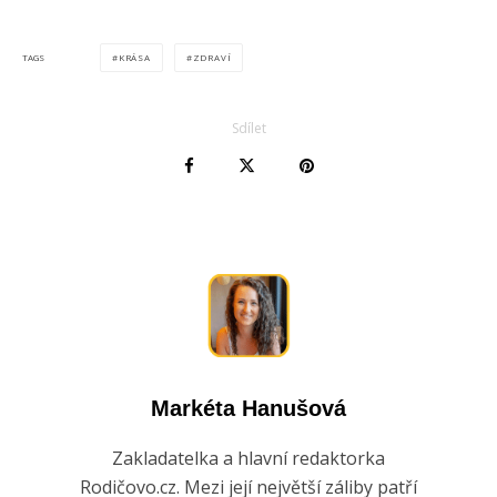
KRÁSA
ZDRAVÍ
TAGS
Sdílet
Markéta Hanušová
Zakladatelka a hlavní redaktorka
Rodičovo.cz. Mezi její největší záliby patří