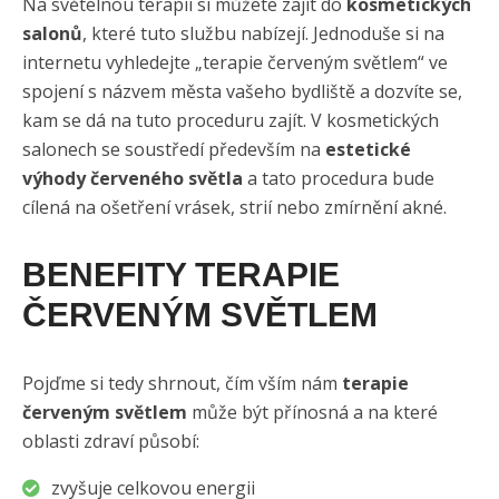
Na světelnou terapii si můžete zajít do
kosmetických
salonů
, které tuto službu nabízejí. Jednoduše si na
internetu vyhledejte „terapie červeným světlem“ ve
spojení s názvem města vašeho bydliště a dozvíte se,
kam se dá na tuto proceduru zajít. V kosmetických
salonech se soustředí především na
estetické
výhody červeného světla
a tato procedura bude
cílená na ošetření vrásek, strií nebo zmírnění akné.
BENEFITY TERAPIE
ČERVENÝM SVĚTLEM
Pojďme si tedy shrnout, čím vším nám
terapie
červeným světlem
může být přínosná a na které
oblasti zdraví působí:
zvyšuje celkovou energii