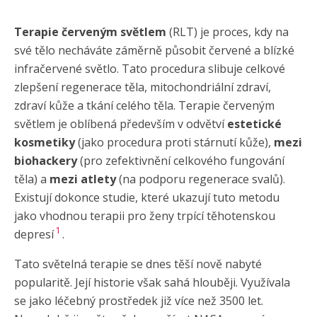
Terapie červeným světlem
(RLT) je proces, kdy na
své tělo necháváte záměrně působit červené a blízké
infračervené světlo. Tato procedura slibuje celkové
zlepšení regenerace těla, mitochondriální zdraví,
zdraví kůže a tkání celého těla. Terapie červeným
světlem je oblíbená především v odvětví
estetické
kosmetiky
(jako procedura proti stárnutí kůže),
mezi
biohackery
(pro zefektivnění celkového fungování
těla) a
mezi atlety
(na podporu regenerace svalů).
Existují dokonce studie, které ukazují tuto metodu
jako vhodnou terapii pro ženy trpící těhotenskou
1
depresí
.
Tato světelná terapie se dnes těší nově nabyté
popularitě. Její historie však sahá hlouběji. Využívala
se jako léčebný prostředek již více než 3500 let.