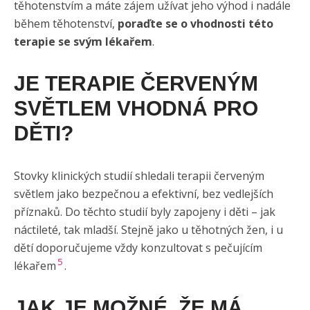
těhotenstvím a máte zájem užívat jeho výhod i nadále
během těhotenství,
poraďte se o vhodnosti této
terapie se svým lékařem
.
JE TERAPIE ČERVENÝM
SVĚTLEM VHODNÁ PRO
DĚTI?
Stovky klinických studií shledali terapii červeným
světlem jako bezpečnou a efektivní, bez vedlejších
příznaků. Do těchto studií byly zapojeny i děti – jak
náctileté, tak mladší. Stejně jako u těhotných žen, i u
dětí doporučujeme vždy konzultovat s pečujícím
5
lékařem
.
JAK JE MOŽNÉ, ŽE MÁ