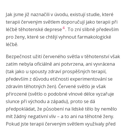
Jak jsme již naznačili v úvodu, existují studie, které
terapii červeným světlem doporučují jako terapii při
4
léčbě těhotenské deprese
. To zní slibně především
pro ženy, které se chtějí vyhnout farmakologické
léčbě.
Bezpečnost užití červeného světla v těhotenství však
zatím nebyla oficiálně ani potvrzena, ani vyvrácena
(tak jako u spousty zdraví prospěšných terapií,
především z důvodu etičnosti experimentování se
zdravím těhotných žen). Červené světlo je však
přirozené (světlo o podobné vlnové délce vyzařuje
slunce při východu a západu), proto se dá
předpokládat, že působení na lidské tělo by nemělo
mít žádný negativní vliv – a to ani na těhotné ženy.
Pokud jste terapii červeným světlem využívaly před