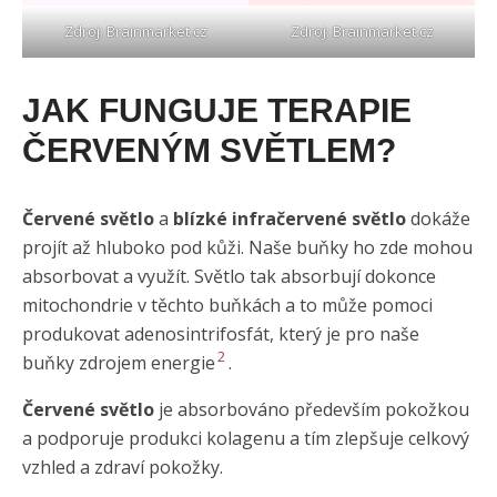
Zdroj:
Brainmarket.cz
Zdroj:
Brainmarket.cz
JAK FUNGUJE TERAPIE
ČERVENÝM SVĚTLEM?
Červené světlo
a
blízké infračervené světlo
dokáže
projít až hluboko pod kůži. Naše buňky ho zde mohou
absorbovat a využít. Světlo tak absorbují dokonce
mitochondrie v těchto buňkách a to může pomoci
produkovat adenosintrifosfát, který je pro naše
2
buňky zdrojem energie
.
Červené světlo
je absorbováno především pokožkou
a podporuje produkci kolagenu a tím zlepšuje celkový
vzhled a zdraví pokožky.