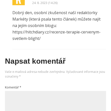
24. 8. 2023 (14:26)
Dobrý den, osobní zkušenost naší redaktorky
Markéty (která psala tento článek) můžete najít
na jejím osobním blogu:
https://hitchdiary.cz/recenze-terapie-cervenym-
svetlem-blight/
Napsat komentář
Vaše e-mailová adresa nebude zveřejněna.
Vyžadované informace jsou
označeny
*
Komentář
*