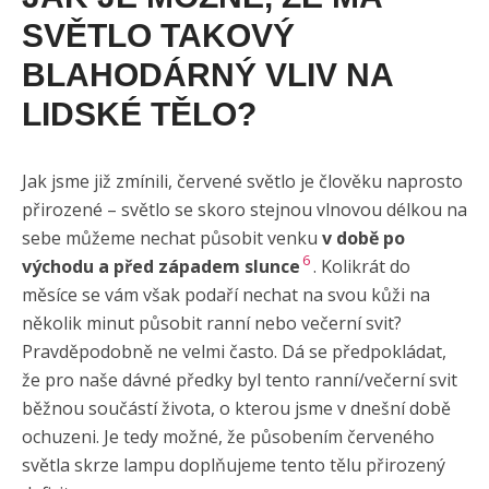
SVĚTLO TAKOVÝ
BLAHODÁRNÝ VLIV NA
LIDSKÉ TĚLO?
Jak jsme již zmínili, červené světlo je člověku naprosto
přirozené – světlo se skoro stejnou vlnovou délkou na
sebe můžeme nechat působit venku
v době po
6
východu a před západem slunce
. Kolikrát do
měsíce se vám však podaří nechat na svou kůži na
několik minut působit ranní nebo večerní svit?
Pravděpodobně ne velmi často. Dá se předpokládat,
že pro naše dávné předky byl tento ranní/večerní svit
běžnou součástí života, o kterou jsme v dnešní době
ochuzeni. Je tedy možné, že působením červeného
světla skrze lampu doplňujeme tento tělu přirozený