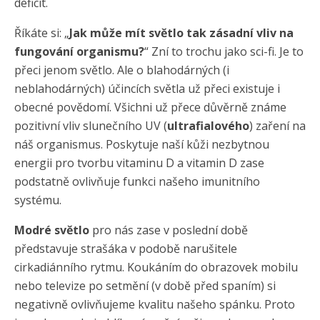
deficit.
Říkáte si: „
Jak může mít světlo tak zásadní vliv na
fungování organismu?
“ Zní to trochu jako sci-fi. Je to
přeci jenom světlo. Ale o blahodárných (i
neblahodárných) účincích světla už přeci existuje i
obecné povědomí. Všichni už přece důvěrně známe
pozitivní vliv slunečního UV (
ultrafialového
) zaření na
náš organismus. Poskytuje naší kůži nezbytnou
energii pro tvorbu vitaminu D a vitamin D zase
podstatně ovlivňuje funkci našeho imunitního
systému.
Modré světlo
pro nás zase v poslední době
představuje strašáka v podobě narušitele
cirkadiánního rytmu. Koukáním do obrazovek mobilu
nebo televize po setmění (v době před spaním) si
negativně ovlivňujeme kvalitu našeho spánku. Proto