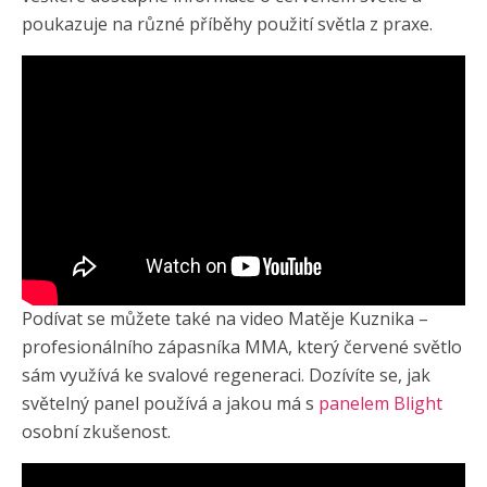
poukazuje na různé příběhy použití světla z praxe.
Podívat se můžete také na video Matěje Kuznika –
profesionálního zápasníka MMA, který červené světlo
sám využívá ke svalové regeneraci. Dozívíte se, jak
světelný panel používá a jakou má s
panelem Blight
osobní zkušenost.