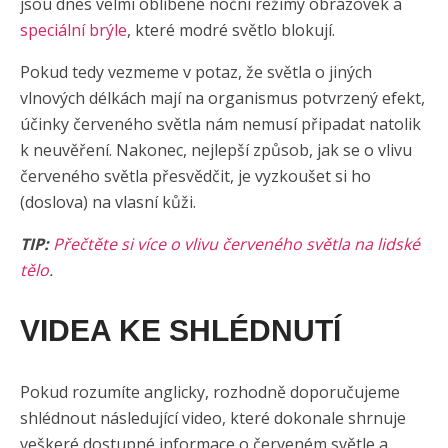
jsou dnes velmi oblíbené noční režimy obrazovek a
speciální brýle
, které modré světlo blokují.
Pokud tedy vezmeme v potaz, že světla o jiných
vlnových délkách mají na organismus potvrzený efekt,
účinky červeného světla nám nemusí připadat natolik
k neuvěření. Nakonec, nejlepší způsob, jak se o vlivu
červeného světla přesvědčit, je vyzkoušet si ho
(doslova) na vlasní kůži.
TIP:
Přečtěte si více o vlivu červeného světla na lidské
tělo
.
VIDEA KE SHLÉDNUTÍ
Pokud rozumíte anglicky, rozhodně doporučujeme
shlédnout následující video, které dokonale shrnuje
veškeré dostupné informace o červeném světle a