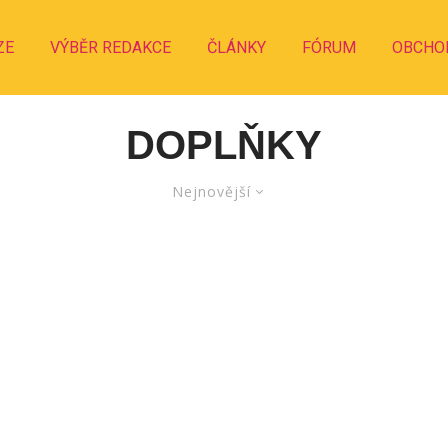
ZE
VÝBĚR REDAKCE
ČLÁNKY
FÓRUM
OBCHO
DOPLŇKY
Nejnovější