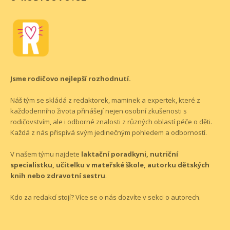
Jsme rodičovo nejlepší rozhodnutí.
Náš tým se skládá z redaktorek, maminek a expertek, které z
každodenního života přinášejí nejen osobní zkušenosti s
rodičovstvím, ale i odborné znalosti z různých oblastí péče o děti.
Každá z nás přispívá svým jedinečným pohledem a odborností.
V našem týmu najdete
laktační poradkyni, nutriční
specialistku, učitelku v mateřské škole, autorku dětských
knih nebo zdravotní sestru
.
Kdo za redakcí stojí? Více se o nás dozvíte v sekci o
autorech
.