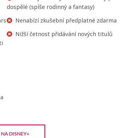
dospělé (spíše rodinný a fantasy)
ars
Nenabízí zkušební předplatné zdarma
Nižší četnost přidávání nových titulů
ti
na
 NA DISNEY+