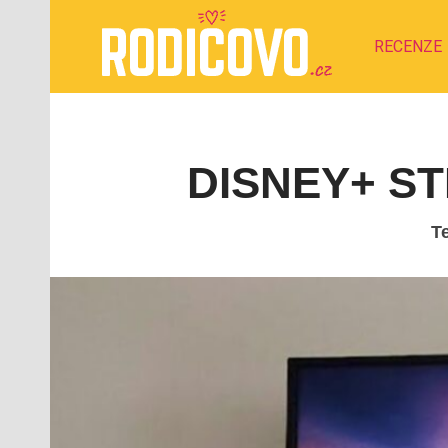
RECENZE
DISNEY+ S
T