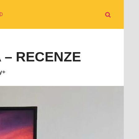
D
 – RECENZE
y+