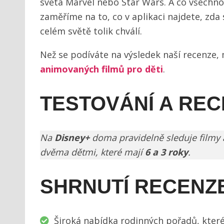
světa Marvel nebo Star Wars. A co všechno
zaměříme na to, co v aplikaci najdete, zda s
celém světě tolik chválí.
Než se podíváte na výsledek naší recenze,
animovaných filmů pro děti
.
TESTOVÁNÍ A RE
Na
Disney+
doma pravidelně sleduje filmy 
dvěma dětmi, které mají
6 a 3 roky
.
SHRNUTÍ RECENZ
Široká nabídka rodinných pořadů, kter