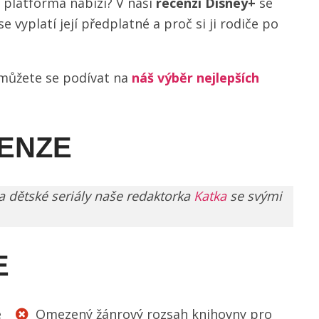
 platforma nabízí? V naší
recenzi Disney+
se
e vyplatí její předplatné a proč si ji rodiče po
 můžete se podívat na
náš výběr nejlepších
CENZE
a dětské seriály naše redaktorka
Katka
se svými
E
é
Omezený žánrový rozsah knihovny pro