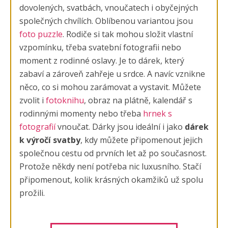
dovolených, svatbách, vnoučatech i obyčejných
společných chvílích. Oblíbenou variantou jsou
foto puzzle
. Rodiče si tak mohou složit vlastní
vzpomínku, třeba svatební fotografii nebo
moment z rodinné oslavy. Je to dárek, který
zabaví a zároveň zahřeje u srdce. A navíc vznikne
něco, co si mohou zarámovat a vystavit. Můžete
zvolit i
fotoknihu
, obraz na plátně, kalendář s
rodinnými momenty nebo třeba
hrnek s
fotografií
vnoučat. Dárky jsou ideální i jako
dárek
k výročí svatby
, kdy můžete připomenout jejich
společnou cestu od prvních let až po současnost.
Protože někdy není potřeba nic luxusního. Stačí
připomenout, kolik krásných okamžiků už spolu
prožili.