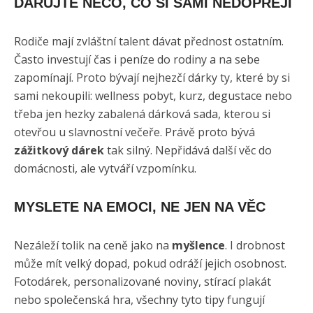
DARUJTE NĚCO, CO SI SAMI NEDOPŘEJÍ
Rodiče mají zvláštní talent dávat přednost ostatním.
Často investují čas i peníze do rodiny a na sebe
zapomínají. Proto bývají nejhezčí dárky ty, které by si
sami nekoupili: wellness pobyt, kurz, degustace nebo
třeba jen hezky zabalená dárková sada, kterou si
otevřou u slavnostní večeře. Právě proto bývá
zážitkový dárek
tak silný. Nepřidává další věc do
domácnosti, ale vytváří vzpomínku.
MYSLETE NA EMOCI, NE JEN NA VĚC
Nezáleží tolik na ceně jako na
myšlence
. I drobnost
může mít velký dopad, pokud odráží jejich osobnost.
Fotodárek, personalizované noviny, stírací plakát
nebo společenská hra, všechny tyto tipy fungují