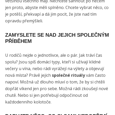
většinou všechno mají. Nechcete sáhnout po něčem
jen proto, abyste měli splněno. Chcete vybrat něco, co
je potěší, překvapí a dá jim pocit, že jste nad tím
opravdu přemýšleli.
ZAMYSLETE SE NAD JEJICH SPOLEČNÝM
PŘÍBĚHEM
U rodičů nejde o jednotlivce, ale o pár. Jak tráví čas
spolu? Jsou spíš domácí typy, kteří si užívají klidné
večery u vína, nebo rádi vyrážejí na výlety a objevují
nová místa? Právě jejich
společné rituály
vám často
napoví. Možná už dlouho mluví o tom, že by si chtěli
dopřát víkend jen pro sebe. Možná rádi zkoušejí nové
chutě. Nebo si jen potřebují odpočinout od
každodenního kolotoče.