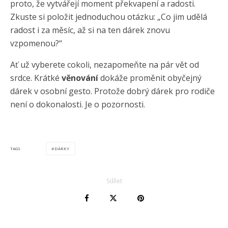
proto, že vytvářejí moment překvapení a radosti.
Zkuste si položit jednoduchou otázku: „Co jim udělá
radost i za měsíc, až si na ten dárek znovu
vzpomenou?“
Ať už vyberete cokoli, nezapomeňte na pár vět od
srdce. Krátké
věnování
dokáže proměnit obyčejný
dárek v osobní gesto. Protože dobrý dárek pro rodiče
není o dokonalosti. Je o pozornosti.
DÁRKY
TAGS
Sdílet