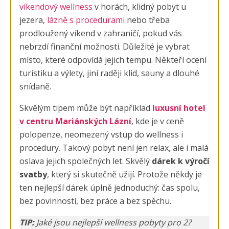
víkendový wellness
v horách, klidný pobyt u
jezera,
lázně s procedurami
nebo třeba
prodloužený víkend v zahraničí, pokud vás
nebrzdí finanční možnosti. Důležité je vybrat
místo, které odpovídá jejich tempu. Někteří ocení
turistiku a výlety, jiní raději klid, sauny a dlouhé
snídaně.
Skvělým tipem může být například
luxusní hotel
v centru Mariánských Lázní
, kde je v ceně
polopenze, neomezený vstup do wellness i
procedury. Takový pobyt není jen relax, ale i malá
oslava jejich společných let. Skvělý
dárek k výročí
svatby
, který si skutečně užijí. Protože někdy je
ten nejlepší dárek úplně jednoduchý: čas spolu,
bez povinností, bez práce a bez spěchu.
TIP:
Jaké jsou nejlepší wellness pobyty pro 2?