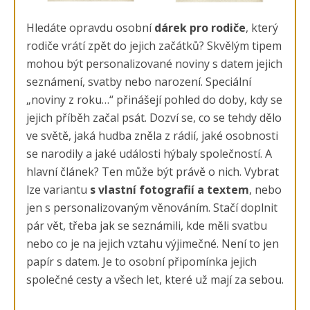
Hledáte opravdu osobní
dárek pro rodiče
, který
rodiče vrátí zpět do jejich začátků? Skvělým tipem
mohou být personalizované noviny s datem jejich
seznámení, svatby nebo narození. Speciální
„noviny z roku…“ přinášejí pohled do doby, kdy se
jejich příběh začal psát. Dozví se, co se tehdy dělo
ve světě, jaká hudba zněla z rádií, jaké osobnosti
se narodily a jaké události hýbaly společností. A
hlavní článek? Ten může být právě o nich. Vybrat
lze variantu
s vlastní fotografií a textem
, nebo
jen s personalizovaným věnováním. Stačí doplnit
pár vět, třeba jak se seznámili, kde měli svatbu
nebo co je na jejich vztahu výjimečné. Není to jen
papír s datem. Je to osobní připomínka jejich
společné cesty a všech let, které už mají za sebou.