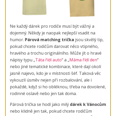
Ne každý dárek pro rodiče musí být vážný a
dojemný. Někdy je naopak nejlepší vsadit na
humor.
Párová matching trička
jsou skvělý tip,
pokud chcete rodičům darovat něco vtipného,
hravého a trochu originálního. Může jít o hravé
nápisy typu „
Táta řídí auto
“ a „
Máma řídí den
“
nebo jiné tematické kombinace, které dají okolí
jasně najevo, kdo je v místnosti šéf. Taková věc
vykouzlí úsměv nejen při rozbalování, ale i
pokaždé, když si ho obléknou, třeba na dovolené,
rodinné oslavě nebo jen tak doma.
Párová trička se hodí jako milý
dárek k Vánocům
nebo klidně jen tak, pokud chcete rodičům