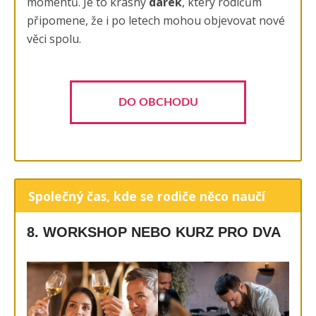
momentů. Je to krásný
dárek
, který rodičům
připomene, že i po letech mohou objevovat nové
věci spolu.
DO OBCHODU
Společný čas, kde se rodiče něco naučí
8. WORKSHOP NEBO KURZ PRO DVA