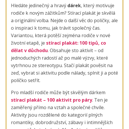
Hledáte jedinečný a hravý
dárek
, který motivuje
rodiče k novým zážitkům? Stírací plakát je skvělá
a originální volba. Nejde o další věc do poličky, ale
o inspiraci k tomu, jak trávit společný čas.
Variantou, která potěší zejména rodiče v nové
životní etapě, je
stírací plakát: 100 tipů, co
dělat v důchodu
. Obsahuje sto aktivit – od
jednoduchých radostí až po malé výzvy, které
vytrhnou ze stereotypu. Stačí plakát pověsit na
zeď, vybrat si aktivitu podle nálady, splnit ji a poté
políčko setřít.
Pro mladší rodiče může být skvělým dárkem
stírací plakát – 100 aktivit pro páry
. Ten je
zaměřený přímo na vztah a společné chvíle.
Aktivity jsou rozdělené do kategorií plných
romantiky, dobrodružství, zábavy i intimnějších