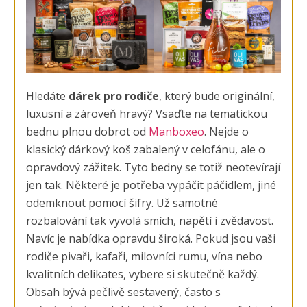
Hledáte
dárek pro rodiče
, který bude originální,
luxusní a zároveň hravý? Vsaďte na tematickou
bednu plnou dobrot od
Manboxeo
. Nejde o
klasický dárkový koš zabalený v celofánu, ale o
opravdový zážitek. Tyto bedny se totiž neotevírají
jen tak. Některé je potřeba vypáčit páčidlem, jiné
odemknout pomocí šifry. Už samotné
rozbalování tak vyvolá smích, napětí i zvědavost.
Navíc je nabídka opravdu široká. Pokud jsou vaši
rodiče pivaři, kafaři, milovníci rumu, vína nebo
kvalitních delikates, vybere si skutečně každý.
Obsah bývá pečlivě sestavený, často s