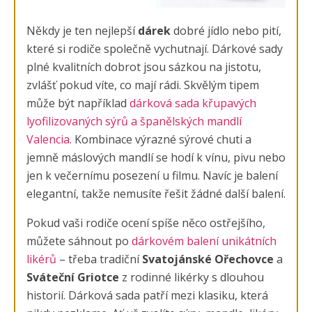
Někdy je ten nejlepší
dárek
dobré jídlo nebo pití,
které si rodiče společně vychutnají. Dárkové sady
plné kvalitních dobrot jsou sázkou na jistotu,
zvlášť pokud víte, co mají rádi. Skvělým tipem
může být například
dárková sada křupavých
lyofilizovaných sýrů a španělských mandlí
Valencia
. Kombinace výrazné sýrové chuti a
jemně máslových mandlí se hodí k vínu, pivu nebo
jen k večernímu posezení u filmu. Navíc je balení
elegantní, takže nemusíte řešit žádné další balení.
Pokud vaši rodiče ocení spíše něco ostřejšího,
můžete sáhnout po
dárkovém balení unikátních
likérů
– třeba tradiční
Svatojánské Ořechovce
a
Sváteční Griotce
z rodinné likérky s dlouhou
historií. Dárková sada patří mezi klasiku, která