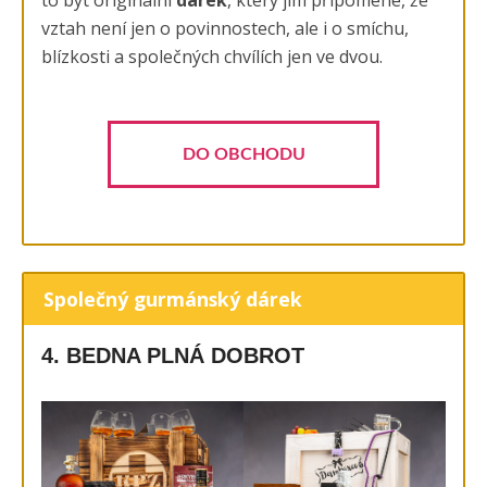
to být originální
dárek
, který jim připomene, že
vztah není jen o povinnostech, ale i o smíchu,
blízkosti a společných chvílích jen ve dvou.
DO OBCHODU
Společný gurmánský dárek
4. BEDNA PLNÁ DOBROT