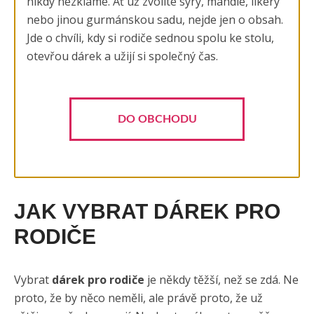
nikdy nezklame. Ať už zvolíte sýry, mandle, likéry
nebo jinou gurmánskou sadu, nejde jen o obsah.
Jde o chvíli, kdy si rodiče sednou spolu ke stolu,
otevřou dárek a užijí si společný čas.
DO OBCHODU
JAK VYBRAT DÁREK PRO
RODIČE
Vybrat
dárek pro rodiče
je někdy těžší, než se zdá. Ne
proto, že by něco neměli, ale právě proto, že už