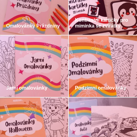
Kontrastní kartičky pro
Omalovánky Prázdniny
miminka se zvířátky
Jarní omalovánky
Podzimní omalovánky