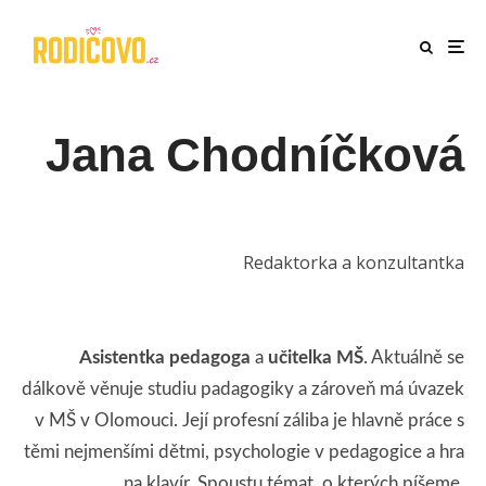
Jana Chodníčková
Redaktorka a konzultantka
Asistentka pedagoga
a
učitelka MŠ
. Aktuálně se
dálkově věnuje studiu padagogiky a zároveň má úvazek
v MŠ v Olomouci. Její profesní záliba je hlavně práce s
těmi nejmenšími dětmi, psychologie v pedagogice a hra
na klavír. Spoustu témat, o kterých píšeme,