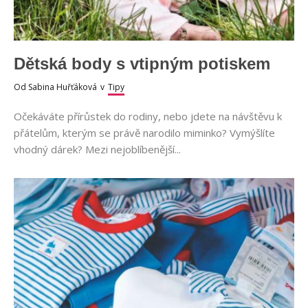
Dětská body s vtipným potiskem
Od
Sabina Huřťáková
v
Tipy
Očekáváte přírůstek do rodiny, nebo jdete na návštěvu k
přátelům, kterým se právě narodilo miminko? Vymýšlíte
vhodný dárek? Mezi nejoblíbenější...