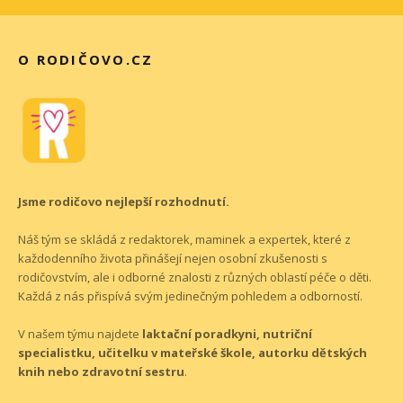
O RODIČOVO.CZ
Jsme rodičovo nejlepší rozhodnutí.
Náš tým se skládá z redaktorek, maminek a expertek, které z
každodenního života přinášejí nejen osobní zkušenosti s
rodičovstvím, ale i odborné znalosti z různých oblastí péče o děti.
Každá z nás přispívá svým jedinečným pohledem a odborností.
V našem týmu najdete
laktační poradkyni, nutriční
specialistku, učitelku v mateřské škole, autorku dětských
knih nebo zdravotní sestru
.