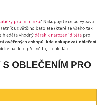
šatičky pro miminko
? Nakupujete celou výbavu
atník už většího batolete (které ze všeho tak
še hledáte vhodný
dárek k narození dítěte
pro
mi ověřených eshopů
,
kde nakupovat oblečení
abídce najdete přesně to, co hledáte.
Y S OBLEČENÍM PRO