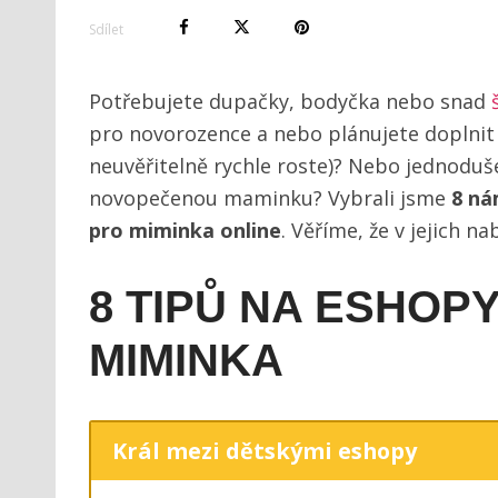
Sdílet
Potřebujete dupačky, bodyčka nebo snad
pro novorozence a nebo plánujete doplnit š
neuvěřitelně rychle roste)? Nebo jednodu
novopečenou maminku? Vybrali jsme
8 ná
pro miminka online
. Věříme, že v jejich n
8 TIPŮ NA ESHOP
MIMINKA
Král mezi dětskými eshopy