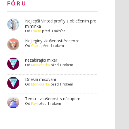
FÓRU
Nejlepší Vinted profily s oblečením pro
miminka
Od
Emem
před 3 měsíce
Nejleginy zkušenosti/recenze
Od
Claire
před 1 rokem
nezabírajíci mixér
Od
Monickerka
před 1 rokem
Dnešní mixování
Od
Monickerka
před 1 rokem
Temu - zkušenost s nákupem
Od
Pavi
před 1 rokem