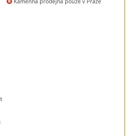
Kamenná prodejna pouze v Praze
t
i