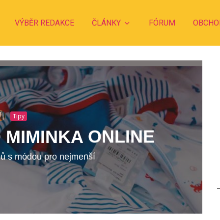
VÝBĚR REDAKCE
ČLÁNKY
FÓRUM
OBCHO
Tipy
 MIMINKA ONLINE
ů s módou pro nejmenší