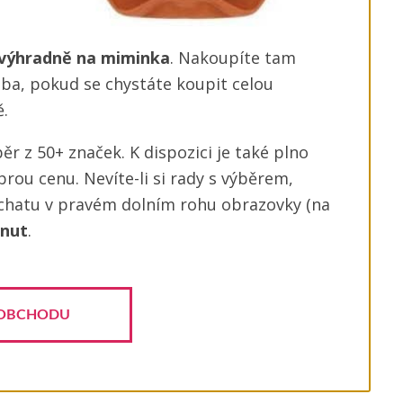
výhradně na miminka
. Nakoupíte tam
olba, pokud se chystáte koupit celou
.
ěr z 50+ značek. K dispozici je také plno
rou cenu. Nevíte-li si rady s výběrem,
 chatu v pravém dolním rohu obrazovky (na
inut
.
OBCHODU