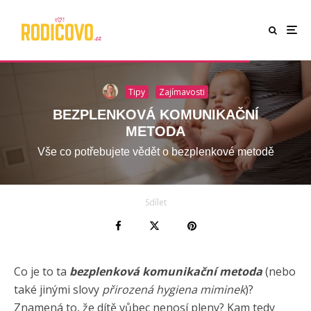
Tipy
Zajímavosti
BEZPLENKOVÁ KOMUNIKAČNÍ
METODA
Vše co potřebujete vědět o bezplenkové metodě
Sdílet
Co je to ta
bezplenková komunikační metoda
(nebo
také jinými slovy
přirozená hygiena miminek
)?
Znamená to, že dítě vůbec nenosí pleny? Kam tedy