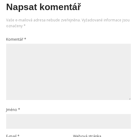
Napsat komentář
Vaše e-mailová adresa nebude zveřejněna.
Vyžadované informace jsou
označeny
*
Komentář
*
Jméno
*
E-mail
*
Webová stránka