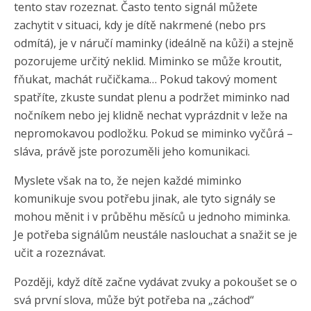
tento stav rozeznat. Často tento signál můžete
zachytit v situaci, kdy je dítě nakrmené (nebo prs
odmítá), je v náručí maminky (ideálně na kůži) a stejně
pozorujeme určitý neklid. Miminko se může kroutit,
fňukat, machát ručičkama… Pokud takový moment
spatříte, zkuste sundat plenu a podržet miminko nad
nočníkem nebo jej klidně nechat vyprázdnit v leže na
nepromokavou podložku. Pokud se miminko vyčůrá –
sláva, právě jste porozuměli jeho komunikaci.
Myslete však na to, že nejen každé miminko
komunikuje svou potřebu jinak, ale tyto signály se
mohou měnit i v průběhu měsíců u jednoho miminka.
Je potřeba signálům neustále naslouchat a snažit se je
učit a rozeznávat.
Později, když dítě začne vydávat zvuky a pokoušet se o
svá první slova, může být potřeba na „záchod“