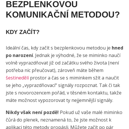
BEZPLENKOVOU
KOMUNIKAČNÍ METODOU?
KDY ZAČÍT?
Ideální čas, kdy začít s bezplenkovou metodou je
hned
po narození
. Jednak je výhodné, že se miminko naučí
volně vyprazdňovat již od začátku svého života (není
potřeba nic přeučovat), zároveň máte během
šestinedělí
prostor a čas se s miminkem sžít a naučit
se jeho „vyprazdňovací“ signály rozpoznat. Tak či tak
jste s novorozencem pořád, v těsném kontaktu, takže
máte možnost vypozorovat ty nejjemnější signály.
Nikdy však není pozdě!
Pokud už vaše malé miminko
čůrá do plenek, neznamená to, že jste možnost k
aplikaci této metody propásli. Můžete začít po pár