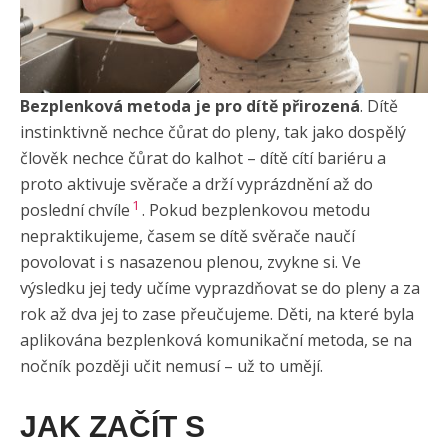
Bezplenková metoda je pro dítě přirozená
. Dítě
instinktivně nechce čůrat do pleny, tak jako dospělý
člověk nechce čůrat do kalhot – dítě cítí bariéru a
proto aktivuje svěrače a drží vyprázdnění až do
1
poslední chvíle
. Pokud bezplenkovou metodu
nepraktikujeme, časem se dítě svěrače naučí
povolovat i s nasazenou plenou, zvykne si. Ve
výsledku jej tedy učíme vyprazdňovat se do pleny a za
rok až dva jej to zase přeučujeme. Děti, na které byla
aplikována bezplenková komunikační metoda, se na
nočník později učit nemusí – už to umějí.
JAK ZAČÍT S