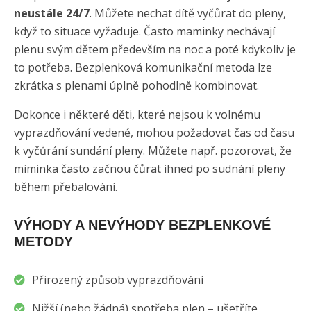
neustále 24/7
. Můžete nechat dítě vyčůrat do pleny,
když to situace vyžaduje. Často maminky nechávají
plenu svým dětem především na noc a poté kdykoliv je
to potřeba. Bezplenková komunikační metoda lze
zkrátka s plenami úplně pohodlně kombinovat.
Dokonce i některé děti, které nejsou k volnému
vyprazdňování vedené, mohou požadovat čas od času
k vyčůrání sundání pleny. Můžete např. pozorovat, že
miminka často začnou čůrat ihned po sudnání pleny
během přebalování.
VÝHODY A NEVÝHODY BEZPLENKOVÉ
METODY
Přirozený způsob vyprazdňování
Nižší (nebo žádná) spotřeba plen – ušetříte