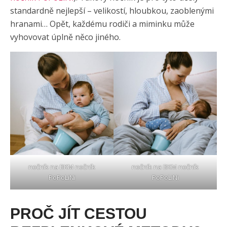
standardně nejlepší – velikostí, hloubkou, zaoblenými
hranami… Opět, každému rodiči a miminku může
vyhovovat úplně něco jiného.
nočník na BKM
nočník
nočník na BKM
nočník
PoPoLiNi
PoPoLiNi
PROČ JÍT CESTOU