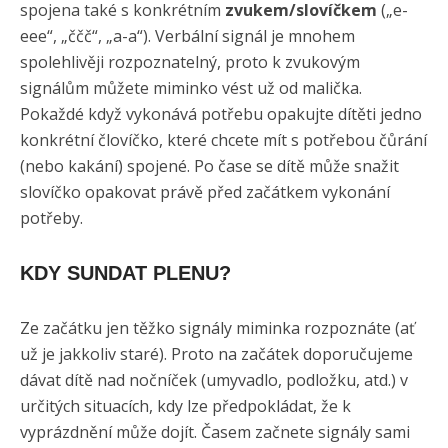
spojena také s konkrétním
zvukem/slovíčkem
(„e-
eee“, „ččč“, „a-a“). Verbální signál je mnohem
spolehlivěji rozpoznatelný, proto k zvukovým
signálům můžete miminko vést už od malička.
Pokaždé když vykonává potřebu opakujte dítěti jedno
konkrétní človíčko, které chcete mít s potřebou čůrání
(nebo kakání) spojené. Po čase se dítě může snažit
slovíčko opakovat právě před začátkem vykonání
potřeby.
KDY SUNDAT PLENU?
Ze začátku jen těžko signály miminka rozpoznáte (ať
už je jakkoliv staré). Proto na začátek doporučujeme
dávat dítě nad nočníček (umyvadlo, podložku, atd.) v
určitých situacích, kdy lze předpokládat, že k
vyprázdnění může dojít. Časem začnete signály sami