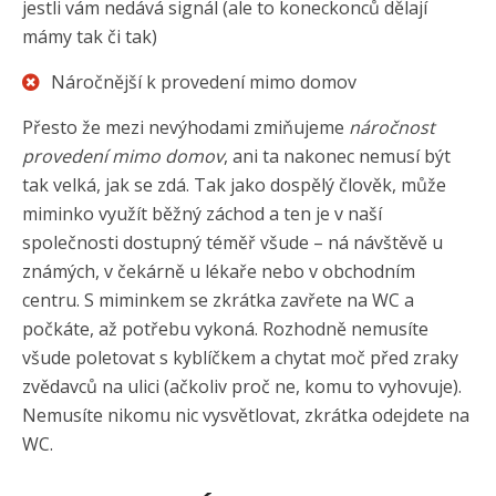
jestli vám nedává signál (ale to koneckonců dělají
mámy tak či tak)
Náročnější k provedení mimo domov
Přesto že mezi nevýhodami zmiňujeme
náročnost
provedení mimo
domov
, ani ta nakonec nemusí být
tak velká, jak se zdá. Tak jako dospělý člověk, může
miminko využít běžný záchod a ten je v naší
společnosti dostupný téměř všude – ná návštěvě u
známých, v čekárně u lékaře nebo v obchodním
centru. S miminkem se zkrátka zavřete na WC a
počkáte, až potřebu vykoná. Rozhodně nemusíte
všude poletovat s kyblíčkem a chytat moč před zraky
zvědavců na ulici (ačkoliv proč ne, komu to vyhovuje).
Nemusíte nikomu nic vysvětlovat, zkrátka odejdete na
WC.