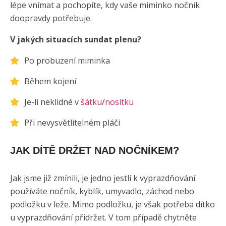
lépe vnímat a pochopíte, kdy vaše miminko nočník
doopravdy potřebuje.
V jakých situacích sundat plenu?
Po probuzení miminka
Během kojení
Je-li neklidné v
šátku
/
nosítku
Při nevysvětlitelném pláči
JAK DÍTĚ DRŽET NAD NOČNÍKEM?
Jak jsme již zmínili, je jedno jestli k vyprazdňování
používáte nočník, kyblík, umyvadlo, záchod nebo
podložku v leže. Mimo podložku, je však potřeba dítko
u vyprazdňování přidržet. V tom případě chytněte