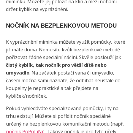
miminku. Můžete jej položit na klín a mezi nohami
držet kyblík na vyprázdnění.
NOČNÍK NA BEZPLENKOVOU METODU
K vyprázdnění miminka můžete využít pomůcky, které
již máte doma. Nemusíte kvůli bezplenkové metodě
pořizovat žádné speciální náčiní. Skvěle poslouží jak
čistý kyblík, tak nočník pro větší dítě nebo
umyvadlo
. Na začátek postačí vana či umyvadlo,
časem možná sami naznáte, že odbíhat neustále do
koupelny je nepraktické a tak přejdete na
kyblíček/nočníček.
Pokud vyhledáváte specializované pomůcky, i ty na
trhu existují. Můžete si pořídit nočník speciálně
určený na bezplenkovou komunikační metodu (např.
nočník PoPoLiNi
). Takový nočník je pro tyto účely