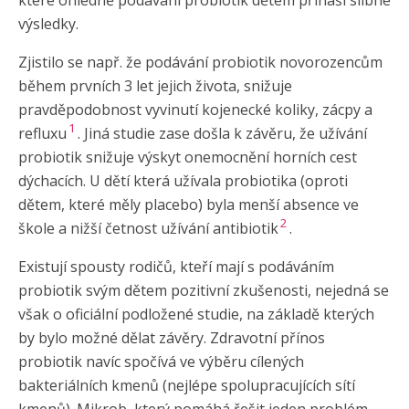
výsledky.
Zjistilo se např. že podávání probiotik novorozencům
během prvních 3 let jejich života, snižuje
pravděpodobnost vyvinutí kojenecké koliky, zácpy a
1
refluxu
. Jiná studie zase došla k závěru, že užívání
probiotik snižuje výskyt onemocnění horních cest
dýchacích. U dětí která užívala probiotika (oproti
dětem, které měly placebo) byla menší absence ve
2
škole a nižší četnost užívání antibiotik
.
Existují spousty rodičů, kteří mají s podáváním
probiotik svým dětem pozitivní zkušenosti, nejedná se
však o oficiální podložené studie, na základě kterých
by bylo možné dělat závěry. Zdravotní přínos
probiotik navíc spočívá ve výběru cílených
bakteriálních kmenů (nejlépe spolupracujících sítí
kmenů). Mikrob, který pomáhá řešit jeden problém,