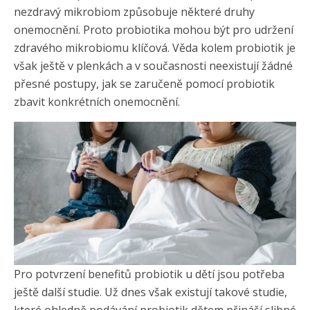
nezdravý mikrobiom způsobuje některé druhy
onemocnění. Proto probiotika mohou být pro udržení
zdravého mikrobiomu klíčová. Věda kolem probiotik je
však ještě v plenkách a v současnosti neexistují žádné
přesné postupy, jak se zaručeně pomocí probiotik
zbavit konkrétních onemocnění.
Pro potvrzení benefitů probiotik u dětí jsou potřeba
ještě další studie. Už dnes však existují takové studie,
které ohledně podávání probiotik dětem přináší slibné