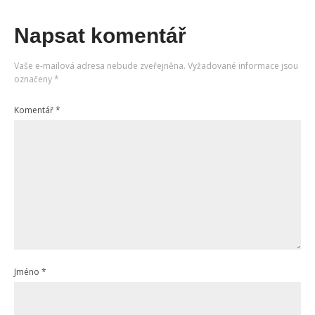
Napsat komentář
Vaše e-mailová adresa nebude zveřejněna.
Vyžadované informace jsou
označeny
*
Komentář
*
Jméno
*