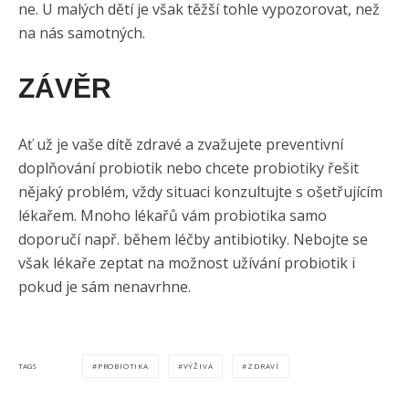
ne. U malých dětí je však těžší tohle vypozorovat, než
na nás samotných.
ZÁVĚR
Ať už je vaše dítě zdravé a zvažujete preventivní
doplňování probiotik nebo chcete probiotiky řešit
nějaký problém, vždy situaci konzultujte s ošetřujícím
lékařem. Mnoho lékařů vám probiotika samo
doporučí např. během léčby antibiotiky. Nebojte se
však lékaře zeptat na možnost užívání probiotik i
pokud je sám nenavrhne.
PROBIOTIKA
VÝŽIVA
ZDRAVÍ
TAGS