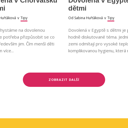
ená v Chorvatsku
Dovolená v Egypt
mi
dětmi
Huřťáková
v
Tipy
Od
Sabina Huřťáková
v
Tipy
chystáme na dovolenou
Dovolená v Egyptě s dětmi je
je potřeba přizpůsobit se co
hodně diskutované téma. Jedni
ředevším jim. Čím menší děti
zemi odmítají pro vysoké tepl
 více...
komplikovanou hygienu, která 
ZOBRAZIT DALŠÍ