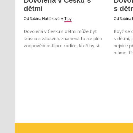
Dovolená v Česku s
Dovol
dětmi
s dět
Od
Sabina Huřťáková
v
Tipy
Od
Sabina 
Dovolená v Česku s dětmi může být
Když se 
krásná a zábavná, znamená to ale plno
s dětmi, 
zodpovědnosti pro rodiče, kteří by si...
nejvíce p
máme, tím