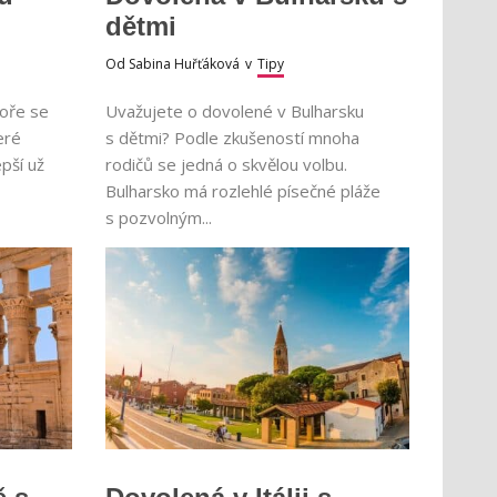
dětmi
Od
Sabina Huřťáková
v
Tipy
oře se
Uvažujete o dovolené v Bulharsku
eré
s dětmi? Podle zkušeností mnoha
pší už
rodičů se jedná o skvělou volbu.
Bulharsko má rozlehlé písečné pláže
s pozvolným...