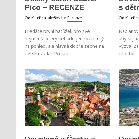
Pico – RECENZE
s dět
Od
Kateřina Jakešová
v
Recenze
Od
Kateřin
Hledáte první batůžek pro své
Naplánov
nejmenší, který nebude jen roztomilý
aby si ji u
na pohled, ale hlavně dobře sedne na
výzva. Za
dětská záda? Přesně...
prostor...