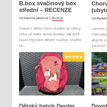
B.box svačinový box
Chorv
střední – RECENZE
(ubyt
Od
Kateřina Jakešová
v
Recenze
Od
Markét
Pokud s dětmi často jezdíte na výlety
Lámete s
nebo už máte doma školáky, tak jistě
Chorvatsk
často chystáte dětem svačinu. Snažíte
abyste si
se...
Zároveň..
Dětský batoh Deuter
Dovol