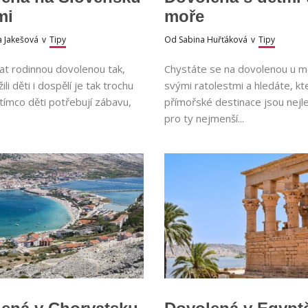
mi
moře
a Jakešová
v
Tipy
Od
Sabina Huřťáková
v
Tipy
at rodinnou dovolenou tak,
Chystáte se na dovolenou u m
žili děti i dospělí je tak trochu
svými ratolestmi a hledáte, kt
tímco děti potřebují zábavu,
přímořské destinace jsou nejle
pro ty nejmenší...