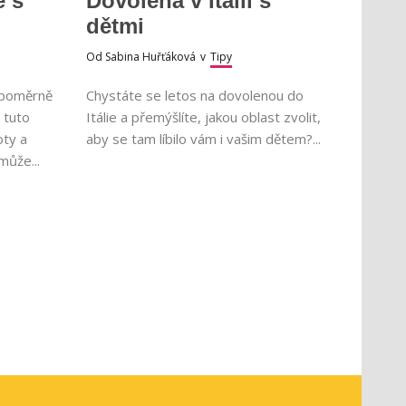
ě s
Dovolená v Itálii s
dětmi
Od
Sabina Huřťáková
v
Tipy
 poměrně
Chystáte se letos na dovolenou do
 tuto
Itálie a přemýšlíte, jakou oblast zvolit,
oty a
aby se tam líbilo vám i vašim dětem?...
může...