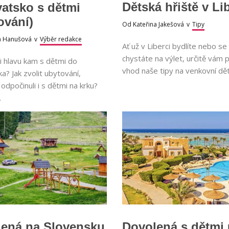
Dětská hřiště v Li
atsko s dětmi
ování)
Od
Kateřina Jakešová
v
Tipy
a Hanušová
v
Výběr redakce
Ať už v Liberci bydlíte nebo s
chystáte na výlet, určitě vám p
i hlavu kam s dětmi do
vhod naše tipy na venkovní dět
a? Jak zvolit ubytování,
 odpočinuli i s dětmi na krku?
.
ená na Slovensku
Dovolená s dětmi 