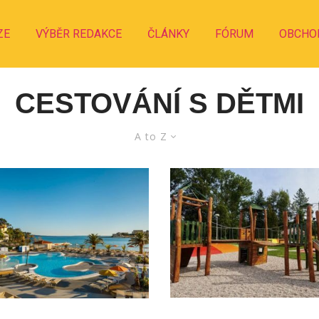
ZE
VÝBĚR REDAKCE
ČLÁNKY
FÓRUM
OBCHO
CESTOVÁNÍ S DĚTMI
A to Z