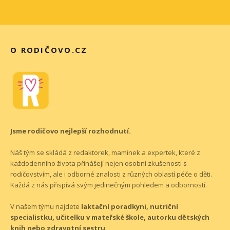
O RODIČOVO.CZ
Jsme rodičovo nejlepší rozhodnutí.
Náš tým se skládá z redaktorek, maminek a expertek, které z
každodenního života přinášejí nejen osobní zkušenosti s
rodičovstvím, ale i odborné znalosti z různých oblastí péče o děti.
Každá z nás přispívá svým jedinečným pohledem a odborností.
V našem týmu najdete
laktační poradkyni, nutriční
specialistku, učitelku v mateřské škole, autorku dětských
knih nebo zdravotní sestru
.