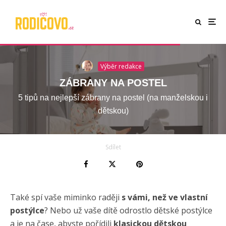
Výběr redakce
ZÁBRANY NA POSTEL
5 tipů na nejlepší zábrany na postel (na manželskou i
dětskou)
Sdílet
Také spí vaše miminko raději
s vámi, než ve vlastní
postýlce
? Nebo už vaše dítě odrostlo dětské postýlce
a je na čase, abyste pořídili
klasickou dětskou