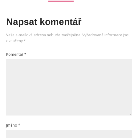
Napsat komentář
Vaše e-mailová adresa nebude zveřejněna.
Vyžadované informace jsou
označeny
*
Komentář
*
Jméno
*