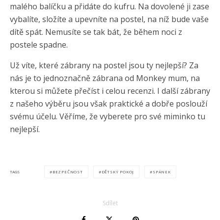
malého balíčku a přidáte do kufru. Na dovolené ji zase
vybalíte, složíte a upevníte na postel, na níž bude vaše
dítě spát. Nemusíte se tak bát, že během noci z
postele spadne.
Už víte, které zábrany na postel jsou ty nejlepší? Za
nás je to jednoznačně zábrana od Monkey mum, na
kterou si můžete přečíst i celou recenzi. I další zábrany
z našeho výběru jsou však praktické a dobře poslouží
svému účelu. Věříme, že vyberete pro své miminko tu
nejlepší.
BEZPEČNOST
DĚTSKÝ POKOJ
SPÁNEK
TAGS
Sdílet