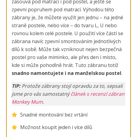
zasouvá pod matraci i pod postel, a ještě se
zpevní popruhem pod matrací. Výhodou této
zábrany je, že můžete využít jen jednu – na jedné
straně postele, nebo více – do tvaru L, U nebo
rovnou kolem celé postele. U použití více částí se
zábrana navíc zpevní smontováním jednotlivých
dílů k sobě. Může tak vzniknout nejen bezpečná
postel pro vaše miminko, ale přes den i místo,
kde si může pohodlně hrát. Tuto zábranu totiž
snadno namontujete i na manželskou postel
.
TIP:
Protože zábrany stojí opravdu za to, sepsali
jsme pro vás samostatný
článek s recenzí zábran
Monkey Mum
.
Snadné montování bez vrtání
Možnost koupit jeden i více dílů