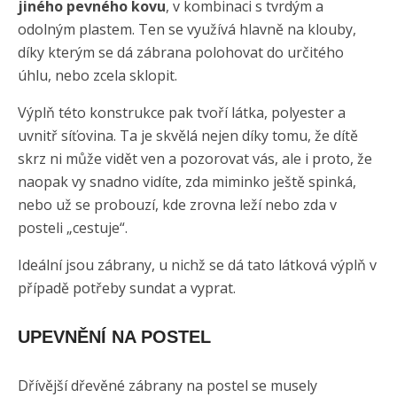
jiného pevného kovu
, v kombinaci s tvrdým a
odolným plastem. Ten se využívá hlavně na klouby,
díky kterým se dá zábrana polohovat do určitého
úhlu, nebo zcela sklopit.
Výplň této konstrukce pak tvoří látka, polyester a
uvnitř síťovina. Ta je skvělá nejen díky tomu, že dítě
skrz ni může vidět ven a pozorovat vás, ale i proto, že
naopak vy snadno vidíte, zda miminko ještě spinká,
nebo už se probouzí, kde zrovna leží nebo zda v
posteli „cestuje“.
Ideální jsou zábrany, u nichž se dá tato látková výplň v
případě potřeby sundat a vyprat.
UPEVNĚNÍ NA POSTEL
Dřívější dřevěné zábrany na postel se musely