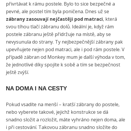
přivrtávat k rámu postele. Bylo to sice bezpečné a
pevné, ale postel tím byla poničena. Dnes už se
zábrany zasouvají nejčastěji pod matraci
, která
svou tíhou tlačí zábranu dolů. Ideální je, když rám
postele zábranu ještě přidržuje na místě, aby se
nevysunula do strany. Ty nejbezpečnější zábrany pak
upevňujete nejen pod matraci, ale i pod rám postele. V
případě zábran od Monkey mum je další výhoda v tom,
že jednotlivé díky spojíte k sobě a tím se bezpečnost
ještě zvýší.
NA DOMA I NA CESTY
Pokud vsadíte na menší – kratší zábrany do postele,
nebo vyberete takové, jejichž konstrukce se dá
snadno složit a rozložit, máte vyhráno nejen doma, ale
i při cestování. Takovou zábranu snadno složíte do