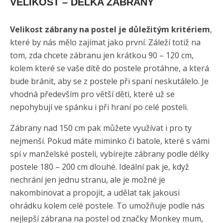
VELIKOST – DÉLKA ZÁBRANY
Velikost zábrany na postel je důležitým kritériem
,
které by nás mělo zajímat jako první. Záleží totiž na
tom, zda chcete zábranu jen krátkou 90 – 120 cm,
kolem které se vaše dítě do postele protáhne, a která
bude bránit, aby se z postele při spaní neskutálelo. Je
vhodná především pro větší děti, které už se
nepohybují ve spánku i při hraní po celé posteli.
Zábrany nad 150 cm pak můžete využívat i pro ty
nejmenší. Pokud máte miminko či batole, které s vámi
spí v manželské posteli, vybírejte zábrany podle délky
postele 180 – 200 cm dlouhé. Ideální pak je, když
nechrání jen jednu stranu, ale je možné je
nakombinovat a propojit, a udělat tak jakousi
ohrádku kolem celé postele. To umožňuje podle nás
nejlepší zábrana na postel od značky Monkey mum,