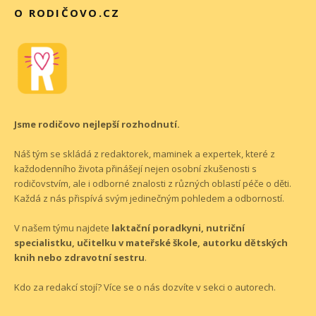
O RODIČOVO.CZ
Jsme rodičovo nejlepší rozhodnutí.
Náš tým se skládá z redaktorek, maminek a expertek, které z
každodenního života přinášejí nejen osobní zkušenosti s
rodičovstvím, ale i odborné znalosti z různých oblastí péče o děti.
Každá z nás přispívá svým jedinečným pohledem a odborností.
V našem týmu najdete
laktační poradkyni, nutriční
specialistku, učitelku v mateřské škole, autorku dětských
knih nebo zdravotní sestru
.
Kdo za redakcí stojí? Více se o nás dozvíte v sekci o
autorech
.