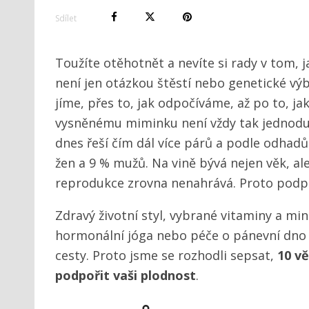
Sdílet
Toužíte otěhotnět a nevíte si rady v tom, j
není jen otázkou štěstí nebo genetické výba
jíme, přes to, jak odpočíváme, až po to, ja
vysněnému miminku není vždy tak jednoduc
dnes řeší čím dál více párů a podle odhadů
žen a 9 % mužů. Na vině bývá nejen věk, ale 
reprodukce zrovna nenahrává. Proto podpo
Zdravý životní styl, vybrané vitaminy a mine
hormonální jóga nebo péče o pánevní dno 
cesty. Proto jsme se rozhodli sepsat,
10 v
podpořit vaši plodnost
.