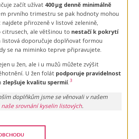
čuje začít užívat
400 µg denně minimálně
m prvního trimestru se pak hodnoty mohou
t najdete přirozeně v listové zelenině,
 citrusech, ale většinou to
nestačí k pokrytí
na listová doporučuje doplňovat formou
kdy se na miminko teprve připravujete.
jen u žen, ale i u mužů můžete zvýšit
otnění. U žen folát
podporuje pravidelnost
3
m
zlepšuje kvalitu spermií
.
jlepším doplňkům jsme se věnovali v našem
i
naše srovnání kyselin listových
.
OBCHODU