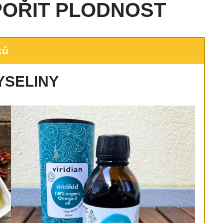
DPOŘIT PLODNOST
ků
YSELINY