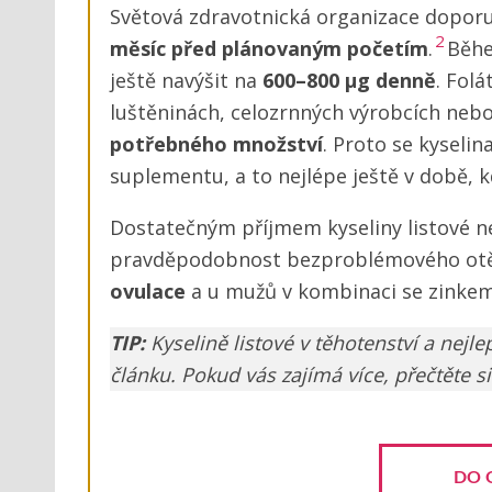
Světová zdravotnická organizace doporu
2
měsíc před plánovaným početím
.
Běhe
ještě navýšit na
600–800 µg denně
. Folá
luštěninách, celozrnných výrobcích nebo
potřebného množství
. Proto se kyseli
suplementu, a to nejlépe ještě v době, 
Dostatečným příjmem kyseliny listové ne
pravděpodobnost bezproblémového otěh
ovulace
a u mužů v kombinaci se zinke
TIP:
Kyselině listové v těhotenství a ne
článku. Pokud vás zajímá více, přečtěte s
DO 