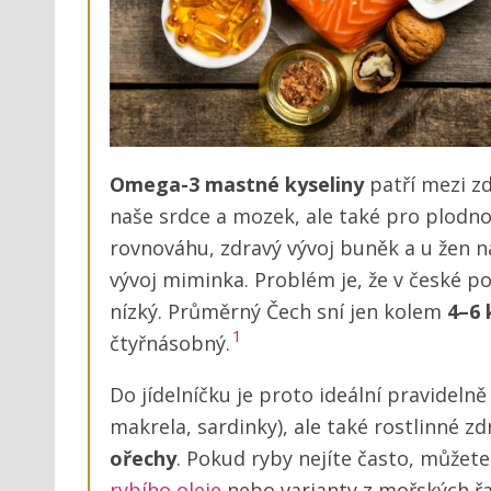
Omega-3 mastné kyseliny
patří mezi zd
naše srdce a mozek, ale také pro plodno
rovnováhu, zdravý vývoj buněk a u žen na
vývoj miminka. Problém je, že v české p
nízký. Průměrný Čech sní jen kolem
4–6 
1
čtyřnásobný.
Do jídelníčku je proto ideální pravideln
makrela, sardinky), ale také rostlinné zd
ořechy
. Pokud ryby nejíte často, může
rybího oleje
nebo varianty z mořských řas