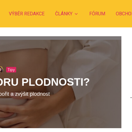
VÝBĚR REDAKCE
ČLÁNKY
FÓRUM
OBCHO
Tipy
ORU PLODNOSTI?
pořit a zvýšit plodnost