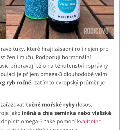
ravé tuky, které hrají zásadní roli nejen pro
st žen i mužů. Podporují hormonální
víc připravují tělo na těhotenství i správný
opulaci je příjem omega-3 dlouhodobě velmi
kg ryb ročně
, zatímco evropský průměr je
ě zařazovat
tučné mořské ryby
(losos,
roje jako
lněná a chia semínka nebo vlašské
te doplnit omega-3 také pomocí
kvalitního
, která je vhodná i pro vegany.