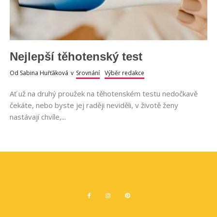
Nejlepší těhotenský test
Od
Sabina Huřťáková
v
Srovnání
Výběr redakce
Ať už na druhý proužek na těhotenském testu nedočkavě
čekáte, nebo byste jej raději neviděli, v životě ženy
nastávají chvíle,...