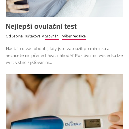
Nejlepší ovulační test
Od
Sabina Huřťáková
v
Srovnání
Výběr redakce
Nastalo u vás období, kdy jste zatoužili po miminku a
nechcete nic přenechávat náhodě? Pozitivnímu výsledku lze
vyjít vstříc zjišťováním...