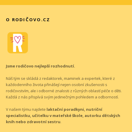
O RODIČOVO.CZ
Jsme rodičovo nejlepší rozhodnutí.
Náš tým se skládá z redaktorek, maminek a expertek, které z
každodenního života přinášejí nejen osobní zkušenosti s
rodičovstvím, ale i odborné znalosti z různých oblastí péče o děti.
Každá z nás přispívá svým jedinečným pohledem a odborností.
V našem týmu najdete
laktační poradkyni, nutriční
specialistku, učitelku v mateřské škole, autorku dětských
knih nebo zdravotní sestru
.