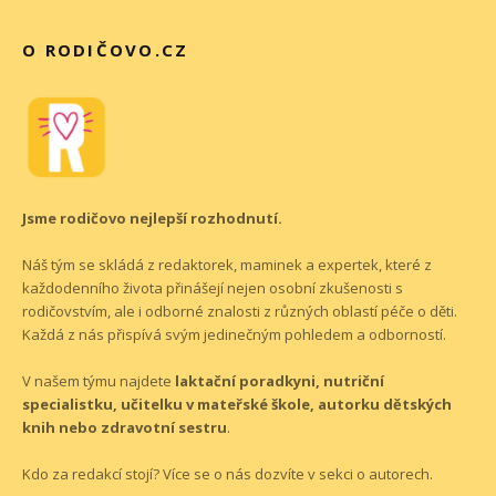
O RODIČOVO.CZ
Jsme rodičovo nejlepší rozhodnutí.
Náš tým se skládá z redaktorek, maminek a expertek, které z
každodenního života přinášejí nejen osobní zkušenosti s
rodičovstvím, ale i odborné znalosti z různých oblastí péče o děti.
Každá z nás přispívá svým jedinečným pohledem a odborností.
V našem týmu najdete
laktační poradkyni, nutriční
specialistku, učitelku v mateřské škole, autorku dětských
knih nebo zdravotní sestru
.
Kdo za redakcí stojí? Více se o nás dozvíte v sekci o
autorech
.