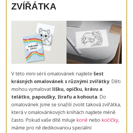
ZVÍŘÁTKA
V této mini sérii omalovánek najdete
šest
krásných omalovánek s různými zvířátky
. Děti
mohou vymalovat
lišku, opičku, krávu a
telátko, papoušky, žirafu a kohouta
. Do
omalovánek jsme se snažili zvolit taková zvířátka,
která v omalovánkových knihách najdete méně
často. Pokud vaše dítě miluje
koně
nebo
kočičky
,
máme pro ně dedikovanou speciální