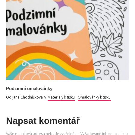
Podzimní omalovánky
Od
Jana Chodníčková
v
Materiály k tisku
Omalovánky k tisku
Napsat komentář
Vaše e-mailová adresa nebude zveřejněna.
Vyžadované informace jsou