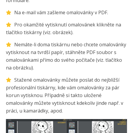
formuláře.
Na e-mail vám zašleme omalovánky v PDF.
Pro okamžité vytisknutí omalovánek klikněte na
tlačítko tiskárny (viz. obrázek).
Nemáte-li doma tiskárnu nebo chcete omalovánky
vytisknout na tvrdší papír, stáhněte PDF soubor s
omalovánkami přímo do svého počítače (viz. tlačítko
na obrázku).
Stažené omalovánky můžete poslat do nejbližší
profesionální tiskárny, kde vám omalovánky za pár
korun vytisknou. Případně si takto uložené
omalovánky můžete vytisknout kdekoliv jinde např. v
práci, u kamarádky, apod.