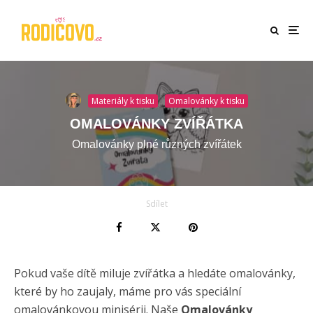
Materiály k tisku
Omalovánky k tisku
OMALOVÁNKY ZVÍŘÁTKA
Omalovánky plné různých zvířátek
Sdílet
Pokud vaše dítě miluje zvířátka a hledáte omalovánky,
které by ho zaujaly, máme pro vás speciální
omalovánkovou minisérii. Naše
Omalovánky