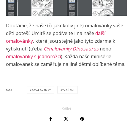
Doufáme, že naše (či jakékoliv jiné) omalovánky vaše
děti potěší. Určitě se podívejte i na naše
další
omalovánky
, které jsou stejně jako tyto zdarma k
vytisknutí (třeba
Omalovánky Dinosaurus
nebo
omalovánky s jednorožci
). Každá naše minisérie
omalovánek se zaměřuje na jiné dětmi oblíbené téma.
OMALOVÁNKY
TVOŘENÍ
TAGS
Sdílet