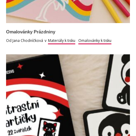
Omalovánky Prázdniny
Od
Jana Chodníčková
v
Materiály k tisku
Omalovánky k tisku