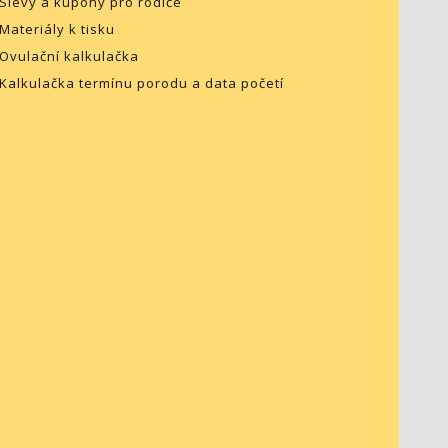
Slevy a kupóny pro rodiče
Materiály k tisku
Ovulační kalkulačka
Kalkulačka termínu porodu a data početí