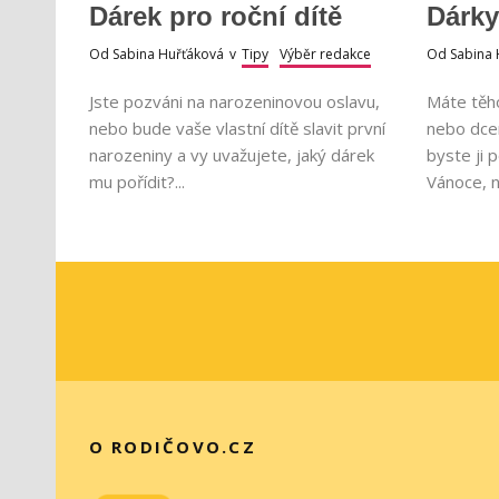
Dárek pro roční dítě
Dárky
Od
Sabina Huřťáková
v
Tipy
Výběr redakce
Od
Sabina 
Jste pozváni na narozeninovou oslavu,
Máte těh
nebo bude vaše vlastní dítě slavit první
nebo dce
narozeniny a vy uvažujete, jaký dárek
byste ji 
mu pořídit?...
Vánoce, n
O RODIČOVO.CZ