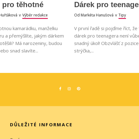
 pro těhotné
Dárek pro teenage
Huřťáková
v
Výběr redakce
Od
Markéta Hanušová
v
Tipy
otnou kamarádku, manželku
V první řadě si pojďme říct, že
ru a přemýšlíte, jakým dárkem
dárek pro teenagera není vůb
potěšili? Má narozeniny, budou
snadný úkol! Obzvlášť z pozice
ebo snad slavíte...
strýčka,...
DŮLEŽITÉ INFORMACE