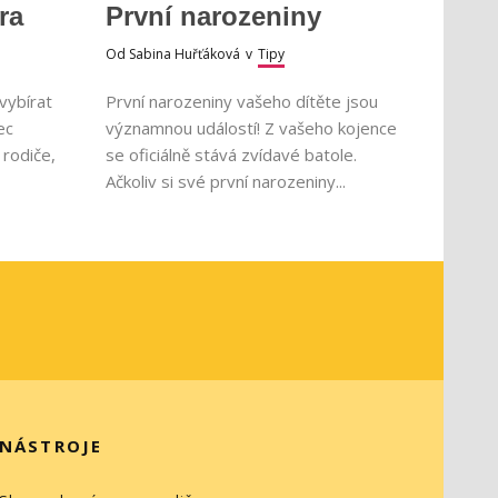
ra
První narozeniny
Od
Sabina Huřťáková
v
Tipy
 vybírat
První narozeniny vašeho dítěte jsou
ec
významnou událostí! Z vašeho kojence
 rodiče,
se oficiálně stává zvídavé batole.
Ačkoliv si své první narozeniny...
NÁSTROJE