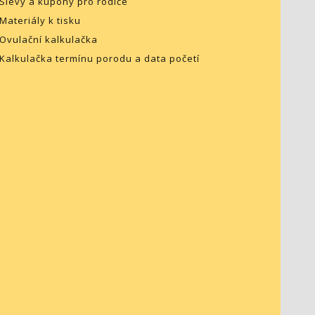
Slevy a kupóny pro rodiče
Materiály k tisku
Ovulační kalkulačka
Kalkulačka termínu porodu a data početí