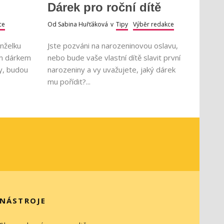
Dárek pro roční dítě
ce
Od
Sabina Huřťáková
v
Tipy
Výběr redakce
nželku
Jste pozváni na narozeninovou oslavu,
ým dárkem
nebo bude vaše vlastní dítě slavit první
ny, budou
narozeniny a vy uvažujete, jaký dárek
mu pořídit?...
NÁSTROJE