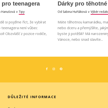
 pro teenagera
Dárky pro těhotné
a Hanušová
v
Tipy
Od
Sabina Huřťáková
v
Výběr redak
adě si pojďme říct, že vybírat
Máte těhotnou kamarádku, ma
o teenagera není vůbec
nebo dceru a přemýšlíte, jak
ol! Obzvlášť z pozice rodiče,
byste ji potěšili? Má narozeni
Vánoce, nebo snad slavíte...
DŮLEŽITÉ INFORMACE