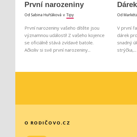
První narozeniny
Dárek
Od
Sabina Huřťáková
v
Tipy
Od
Markét
První narozeniny vašeho dítěte jsou
V první ř
významnou událostí! Z vašeho kojence
dárek pr
se oficiálně stává zvídavé batole.
snadný úk
Ačkoliv si své první narozeniny...
strýčka,...
O RODIČOVO.CZ