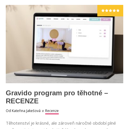
Gravido program pro těhotné –
RECENZE
Od
Kateřina Jakešová
v
Recenze
Těhotenství je krásné, ale zároveň náročné období plné