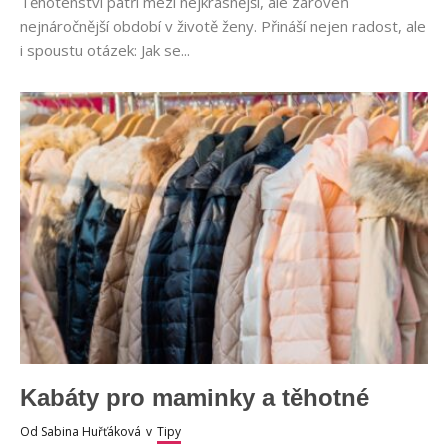
Těhotenství patří mezi nejkrásnější, ale zároveň
nejnáročnější období v životě ženy. Přináší nejen radost, ale
i spoustu otázek: Jak se...
Kabáty pro maminky a těhotné
Od
Sabina Huřťáková
v
Tipy