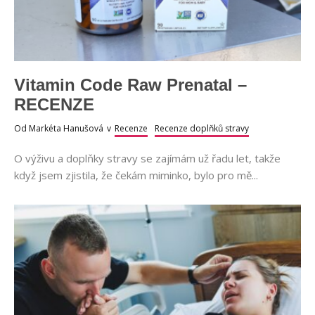
Vitamin Code Raw Prenatal –
RECENZE
Od
Markéta Hanušová
v
Recenze
Recenze doplňků stravy
O výživu a doplňky stravy se zajímám už řadu let, takže
když jsem zjistila, že čekám miminko, bylo pro mě...