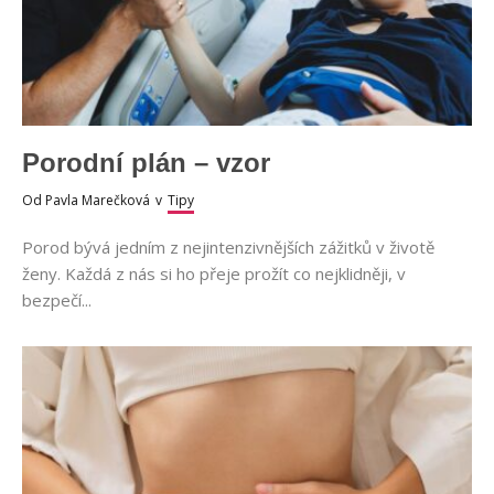
Porodní plán – vzor
Od
Pavla Marečková
v
Tipy
Porod bývá jedním z nejintenzivnějších zážitků v životě
ženy. Každá z nás si ho přeje prožít co nejklidněji, v
bezpečí...