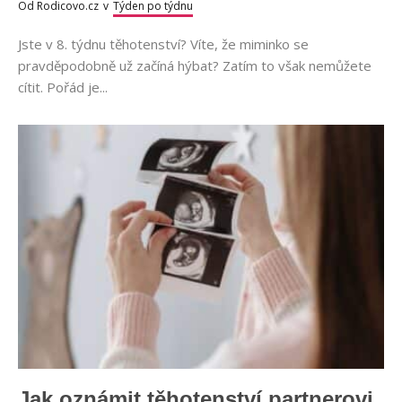
Od
Rodicovo.cz
v
Týden po týdnu
Jste v 8. týdnu těhotenství? Víte, že miminko se
pravděpodobně už začíná hýbat? Zatím to však nemůžete
cítit. Pořád je...
Jak oznámit těhotenství partnerovi