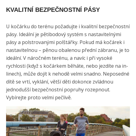
KVALITNÍ BEZPEČNOSTNÍ PÁSY
U kočárku do terénu požadujte i kvalitní bezpečnostní
pásy. Ideální je pětibodový systém s nastavitelnými
pásy a polstrovanými polštářky. Pokud má kočárek i
nastavitelnou – pěnou obalenou přední zábranu, je to
ideální. V náročném terénu, a navíc i při vysoké
rychlosti (když s kočárkem běháte, nebo jezdíte na in-
linech), může dojít k nehodě velmi snadno. Neposedné
dítě se vrtí, vyklání, větší děti dokonce zvládnou
jednodušší bezpečnostní popruhy rozepnout.
Vybírejte proto velmi pečlivě.