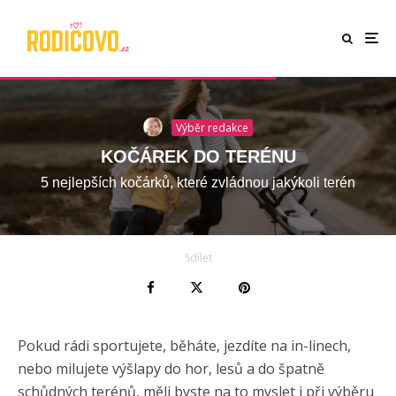
Výběr redakce
KOČÁREK DO TERÉNU
5 nejlepších kočárků, které zvládnou jakýkoli terén
Sdílet
Pokud rádi sportujete, běháte, jezdíte na in-linech,
nebo milujete výšlapy do hor, lesů a do špatně
schůdných terénů, měli byste na to myslet i při výběru