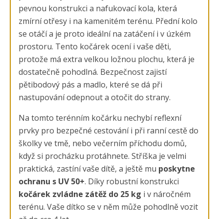
pevnou konstrukci a nafukovací kola, která
zmírní otřesy i na kamenitém terénu. Přední kolo
se otáčí a je proto ideální na zatáčení i v úzkém
prostoru. Tento kočárek ocení i vaše děti,
protože má extra velkou ložnou plochu, která je
dostatečně pohodlná. Bezpečnost zajistí
pětibodový pás a madlo, které se dá při
nastupování odepnout a otočit do strany.
Na tomto terénním kočárku nechybí reflexní
prvky pro bezpečné cestování i při ranní cestě do
školky ve tmě, nebo večerním příchodu domů,
když si procházku protáhnete. Stříška je velmi
praktická, zastíní vaše dítě, a ještě mu
poskytne
ochranu s UV 50+
. Díky robustní konstrukci
kočárek zvládne zátěž do 25 kg
i v náročném
terénu. Vaše dítko se v něm může pohodlně vozit