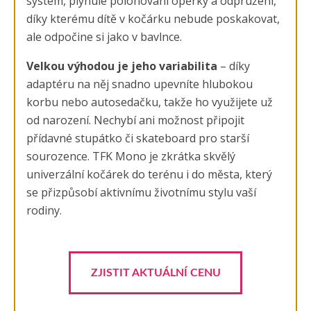
systém, plynulé polohování opěrky a odpružení,
díky kterému dítě v kočárku nebude poskakovat,
ale odpočine si jako v bavlnce.
Velkou výhodou je jeho variabilita
– díky
adaptéru na něj snadno upevníte hlubokou
korbu nebo autosedačku, takže ho využijete už
od narození. Nechybí ani možnost připojit
přídavné stupátko či skateboard pro starší
sourozence. TFK Mono je zkrátka skvělý
univerzální kočárek do terénu i do města, který
se přizpůsobí aktivnímu životnímu stylu vaší
rodiny.
ZJISTIT AKTUÁLNÍ CENU