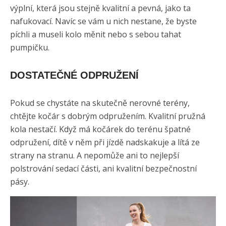
výplní, která jsou stejně kvalitní a pevná, jako ta
nafukovací. Navíc se vám u nich nestane, že byste
píchli a museli kolo měnit nebo s sebou tahat
pumpičku.
DOSTATEČNÉ ODPRUŽENÍ
Pokud se chystáte na skutečně nerovné terény,
chtějte kočár s dobrým odpružením. Kvalitní pružná
kola nestačí. Když má kočárek do terénu špatné
odpružení, dítě v něm při jízdě nadskakuje a lítá ze
strany na stranu. A nepomůže ani to nejlepší
polstrování sedací části, ani kvalitní bezpečnostní
pásy.