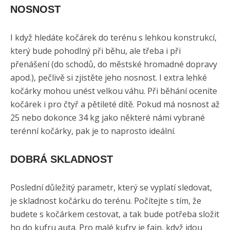
NOSNOST
I když hledáte kočárek do terénu s lehkou konstrukcí,
který bude pohodlný při běhu, ale třeba i při
přenášení (do schodů, do městské hromadné dopravy
apod.), pečlivě si zjistěte jeho nosnost. I extra lehké
kočárky mohou unést velkou váhu. Při běhání oceníte
kočárek i pro čtyř a pětileté dítě. Pokud má nosnost až
25 nebo dokonce 34 kg jako některé námi vybrané
terénní kočárky, pak je to naprosto ideální.
DOBRÁ SKLADNOST
Poslední důležitý parametr, který se vyplatí sledovat,
je skladnost kočárku do terénu. Počítejte s tím, že
budete s kočárkem cestovat, a tak bude potřeba složit
ho do kufru auta. Pro malé kufry je fajn, když jdou