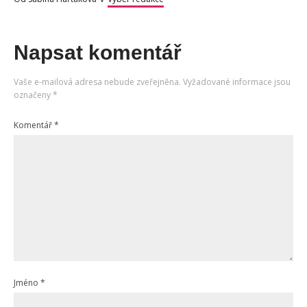
Napsat komentář
Vaše e-mailová adresa nebude zveřejněna.
Vyžadované informace jsou
označeny
*
Komentář
*
Jméno
*