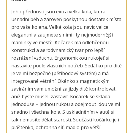
Jeho předností jsou extra velká kola, která
usnadní běh a zároveň poskytnou dostatek místa
pro vaše kolena. Velká kola jsou navíc velice
elegantní a zaujmete s nimi i ty nejmodernější
maminky ve městě. Kočárek má odlehčenou
konstrukci a aerodynamický tvar pro lepší
rozrážení vzduchu. Ergonomickou rukojeť si
nastavíte podle vlastních potřeb. Sedátko pro dítě
je velmi bezpečné (pětibodový systém) a má
integrované větrání. Okénko s magnetickým
zavíráním vám umožní za jízdy dítě kontrolovat,
aniž byste museli zastavit. Kočárek se skládá
jednoduše – jednou rukou a odejmout jdou velmi
snadno i všechna kola. S uskladněním v autě si
tak nemusíte dělat starosti. Součástí kočárku je i
pláštěnka, ochranná síť, madlo pro větší