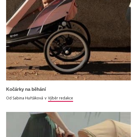
Kočárky na běhání
Od
Sabina Huřťáková
v
Výběr redakce