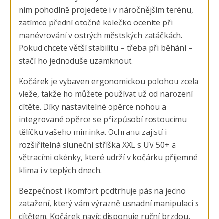
ním pohodlně projedete i v náročnějším terénu,
zatímco přední otočné kolečko oceníte při
manévrování v ostrých městských zatáčkách.
Pokud chcete větší stabilitu – třeba při běhání –
stačí ho jednoduše uzamknout.
Kočárek je vybaven ergonomickou polohou zcela
vleže, takže ho můžete používat už od narození
dítěte. Díky nastavitelné opěrce nohou a
integrované opěrce se přizpůsobí rostoucímu
tělíčku vašeho miminka. Ochranu zajistí i
rozšiřitelná sluneční stříška XXL s UV 50+ a
větracími okénky, které udrží v kočárku příjemné
klima i v teplých dnech.
Bezpečnost i komfort podtrhuje pás na jedno
zatažení, který vám výrazně usnadní manipulaci s
dítětem. Kočárek navíc disponuje ruční brzdou,