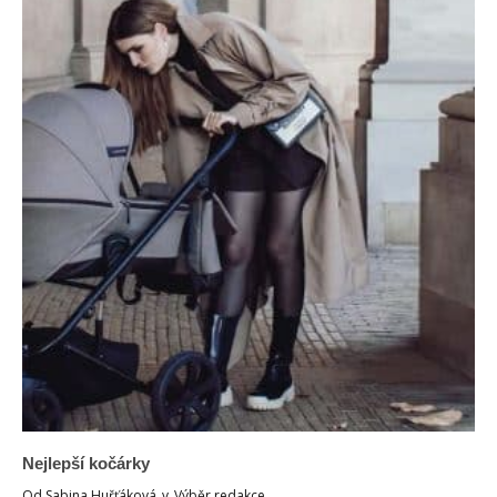
Nejlepší kočárky
Od
Sabina Huřťáková
v
Výběr redakce