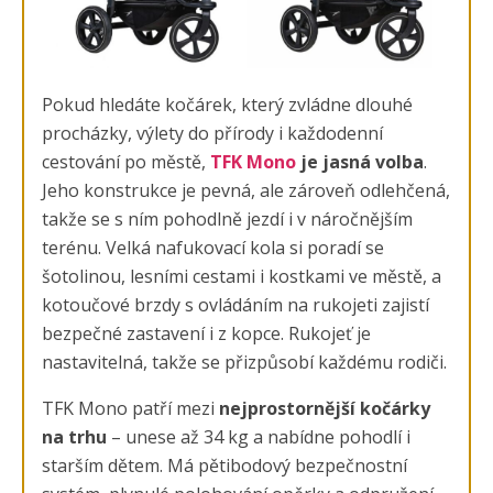
Pokud hledáte kočárek, který zvládne dlouhé
procházky, výlety do přírody i každodenní
cestování po městě,
TFK Mono
je jasná volba
.
Jeho konstrukce je pevná, ale zároveň odlehčená,
takže se s ním pohodlně jezdí i v náročnějším
terénu. Velká nafukovací kola si poradí se
šotolinou, lesními cestami i kostkami ve městě, a
kotoučové brzdy s ovládáním na rukojeti zajistí
bezpečné zastavení i z kopce. Rukojeť je
nastavitelná, takže se přizpůsobí každému rodiči.
TFK Mono patří mezi
nejprostornější kočárky
na trhu
– unese až 34 kg a nabídne pohodlí i
starším dětem. Má pětibodový bezpečnostní