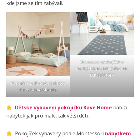
kde jsme se tím zabývali.
Montessori pokojíček v
modrých barvách (nábytek:
ELIS DESIGN
)
Pokojíček zařízený z kolekce
Kave Home Maralis
Dětské vybavení pokojíčku Kave Home
nabízí
nábytek jak pro malé, tak větší děti.
Pokojíček vybavený podle Montessori
nábytkem