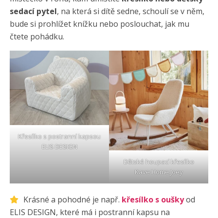
sedací pytel
, na která si dítě sedne, schoulí se v něm,
bude si prohlížet knížku nebo poslouchat, jak mu
čtete pohádku.
Křesílko s postranní kapsou
ELIS DESIGN
Dětské houpací křesílko
Kave Home Joey
Krásné a pohodné je např.
křesílko s oušky
od
ELIS DESIGN, které má i postranní kapsu na