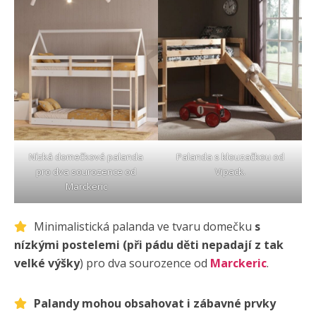
Nízká domečková palanda
Palanda s klouzačkou od
pro dva sourozence od
Vipack
.
Marckeric
Minimalistická palanda ve tvaru domečku
s
nízkými postelemi (při pádu děti nepadají z tak
velké výšky
) pro dva sourozence od
Marckeric
.
Palandy mohou obsahovat i zábavné prvky