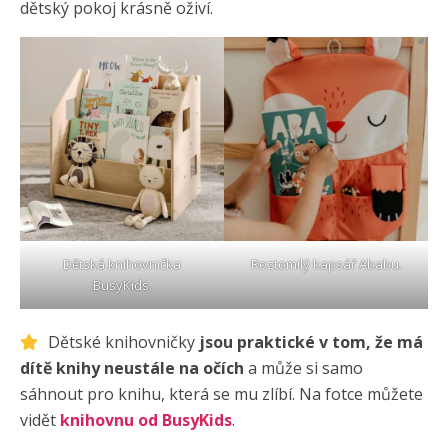
dětský pokoj krásně oživí.
Dětská knihovnička
Roztomilý kapsář
Ababu
.
BusyKids.
Dětské knihovničky
jsou praktické v tom, že má
dítě knihy neustále na očích
a může si samo
sáhnout pro knihu, která se mu zlíbí. Na fotce můžete
vidět
knihovnu od BusyKids
.