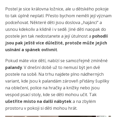
Postel je sice královna ložnice, ale u dětského pokoje
to tak úplně neplatí. Přesto bychom neměli její význam
podceňovat. Některé děti jsou doslova „hajánci“ a
usnou kdekoliv a klidně i v sedě. Jiné děti naopak do
postele jen tak nedostanete a její útulnost a
pohodlí
jsou pak ještě více důležité, protože může jejich
usínání a spánek ovlivnit
.
Pokud máte více dětí, nabízí se samozřejmě zmíněné
palandy
. V dnešní době už to nemusí být jen dvě
postele na sobě. Na trhu najdete plno nádherných
variant, kde jsou k palandám zároveň přidány šuplíky
na oblečení, police na hračky a knížky nebo jsou
vespod psací stoly, kde se děti mohou učit. Tak
ušetříte místo na další nábytek
a na zbylém
prostoru v pokoji si děti mohou hrát.