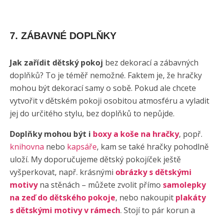
7. ZÁBAVNÉ DOPLŇKY
Jak zařídit dětský pokoj
bez dekorací a zábavných
doplňků? To je téměř nemožné. Faktem je, že hračky
mohou být dekorací samy o sobě. Pokud ale chcete
vytvořit v dětském pokoji osobitou atmosféru a vyladit
jej do určitého stylu, bez doplňků to nepůjde.
Doplňky mohou být i
boxy a koše na hračky
, popř.
knihovna
nebo
kapsáře
, kam se také hračky pohodlně
uloží. My doporučujeme dětský pokojíček ještě
vyšperkovat, např. krásnými
obrázky s dětskými
motivy
na stěnách
– můžete zvolit přímo
samolepky
na zeď do dětského pokoje
, nebo nakoupit
plakáty
s dětskými motivy v rámech
. Stojí to pár korun a