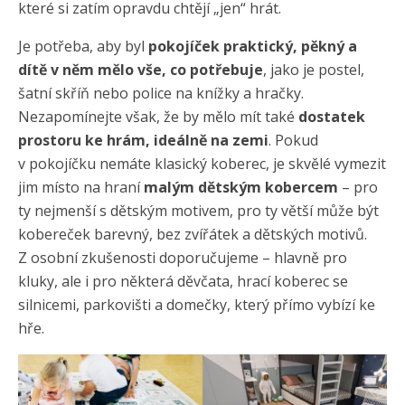
které si zatím opravdu chtějí „jen“ hrát.
Je potřeba, aby byl
pokojíček praktický, pěkný a
dítě v něm mělo vše, co potřebuje
, jako je postel,
šatní skříň nebo police na knížky a hračky.
Nezapomínejte však, že by mělo mít také
dostatek
prostoru ke hrám, ideálně na zemi
. Pokud
v pokojíčku nemáte klasický koberec, je skvělé vymezit
jim místo na hraní
malým dětským kobercem
– pro
ty nejmenší s dětským motivem, pro ty větší může být
kobereček barevný, bez zvířátek a dětských motivů.
Z osobní zkušenosti doporučujeme – hlavně pro
kluky, ale i pro některá děvčata, hrací koberec se
silnicemi, parkovišti a domečky, který přímo vybízí ke
hře.