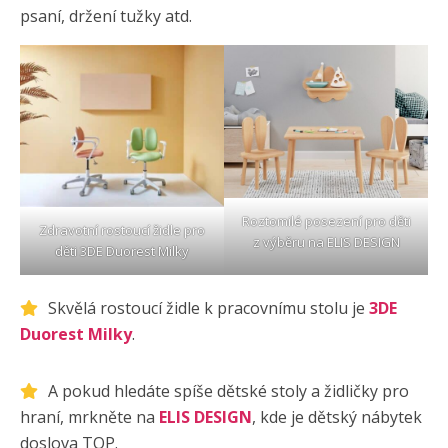
psaní, držení tužky atd.
Roztomilé posezení pro děti
Zdravotní rostoucí židle pro
z výběru na
ELIS DESIGN
děti
3DE Duorest Milky
Skvělá rostoucí židle k pracovnímu stolu je
3DE
Duorest Milky
.
A pokud hledáte spíše dětské stoly a židličky pro
hraní, mrkněte na
ELIS DESIGN
, kde je dětský nábytek
doslova TOP.