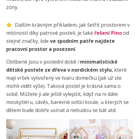
zóny.
Dalším krásným příkladem, jak šetřit prostorem v
místnosti díky patrové posteli, je také
řešení Pino
od
stejné značky, kde
ve spodním patře najdete
pracovní prostor a posezení
.
Oblíbené jsou v poslední době i
minimalistické
dětské postele ze dřeva v nordickém stylu
, které
mají vršek vytvořený ve tvaru domečku (jak už ste
mohli vidět výše). Taková postel je krásná sama o
sobě. Můžete ji ale ještě vylepšit, když na ni dáte
moskytiéru, závěs, barevné svítící koule, u kterých se
dětem bude dobře usínat a nebudou se bát atd.