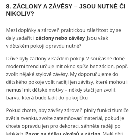
8. ZÁCLONY A ZÁVĚSY – JSOU NUTNÉ ČI
NIKOLIV?
Mezi doplňky a zároveň praktickou záležitost by se
daly zadařit i
záclony nebo závěsy
. Jsou však
v dětském pokoji opravdu nutné?
Dříve byly záclony v každém pokoji. V současné době
moderní trend určuje mít okno spíše bez záclon, popř.
zvolit nějaké stylové závěsy. My doporučujeme do
dětského pokoje volit raději jen závěsy, které mohou i
nemusí mít dětské motivy – někdy stačí jen zvolit
barvu, která bude ladit do pokojíčku.
Pokud chcete, aby závěsy zároveň plnily funkci tlumiče
světla zvenku, zvolte zatemňovací materiál, pokud je
chcete opravdu jen pro dekoraci, sáhněte raději po
lehkých.
Pozor na délku závěsů a záclon
. Malé děti