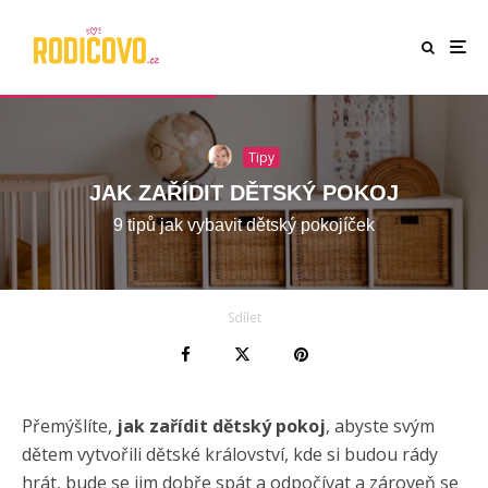
Tipy
JAK ZAŘÍDIT DĚTSKÝ POKOJ
9 tipů jak vybavit dětský pokojíček
Sdílet
Přemýšlíte,
jak zařídit dětský pokoj
, abyste svým
dětem vytvořili dětské království, kde si budou rády
hrát, bude se jim dobře spát a odpočívat a zároveň se