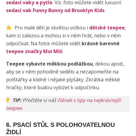
sedací vaky a pytle
. Viz. foto můžete vidět luxusní
sedací vak Funny Bunny od Brooklyn Kids
.
Pro malé děti je skvělou volbou i
dětské teepee
,
kam si zalezou a mohou si v něm hrát, nebo v něm
odpočívat. Na fotce můžete vidět
krásné barevné
teepee značky Moi Mili
.
Teepee vybavte měkkou podlážkou
, dekou apod.,
aby se v něm pohodlně sedělo a nezapomeňte na
polštářky a klidně i nějaké plyšáky. Zkrátka měkké
hračky, které budou vybízet k odpočinku.
TIP:
Přečtěte si náš
článek s tipy na nejkrásnejší
teepee
.
6. PSACÍ STŮL S POLOHOVATELNOU
ŽIDLÍ