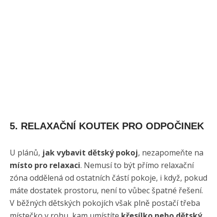
5. RELAXAČNÍ KOUTEK PRO ODPOČINEK
U plánů,
jak vybavit dětský pokoj
, nezapomeňte na
místo pro relaxaci
. Nemusí to být přímo relaxační
zóna oddělená od ostatních částí pokoje, i když, pokud
máte dostatek prostoru, není to vůbec špatné řešení.
V běžných dětských pokojích však plně postačí třeba
místečko v rohu, kam umístíte
křesílko nebo dětský