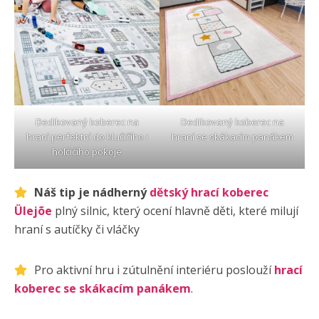
Dedikovaný koberec na
Dedikovaný koberec na
hraní perfektní do klučičího i
hraní se skákacím panákem
holčičího pokoje
Náš tip je nádherný
dětský hrací koberec
Ülejõe
plný silnic, který ocení hlavně děti, které milují
hraní s autíčky či vláčky
Pro aktivní hru i zútulnění interiéru poslouží
hrací
koberec se skákacím panákem
.