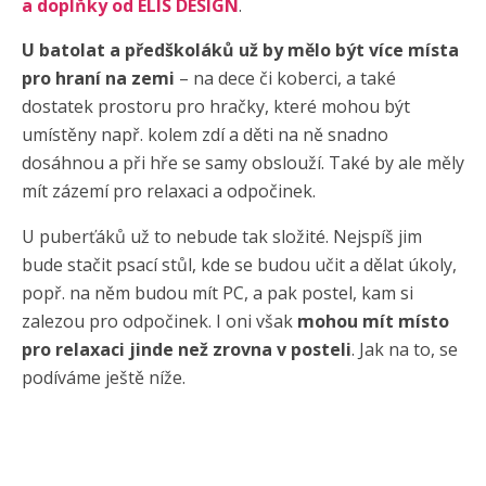
a doplňky od ELIS DESIGN
.
U batolat a předškoláků už by mělo být více místa
pro hraní na zemi
– na dece či koberci, a také
dostatek prostoru pro hračky, které mohou být
umístěny např. kolem zdí a děti na ně snadno
dosáhnou a při hře se samy obslouží. Také by ale měly
mít zázemí pro relaxaci a odpočinek.
U puberťáků už to nebude tak složité. Nejspíš jim
bude stačit psací stůl, kde se budou učit a dělat úkoly,
popř. na něm budou mít PC, a pak postel, kam si
zalezou pro odpočinek. I oni však
mohou mít místo
pro relaxaci jinde než zrovna v posteli
. Jak na to, se
podíváme ještě níže.