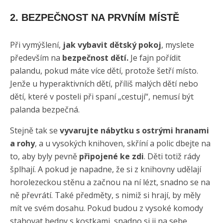
2. BEZPEČNOST NA PRVNÍM MÍSTĚ
Při vymýšlení,
jak vybavit dětský pokoj
, myslete
především na
bezpečnost dětí.
Je fajn pořídit
palandu, pokud máte více dětí, protože šetří místo.
Jenže u hyperaktivních dětí, příliš malých dětí nebo
dětí, které v posteli při spaní „cestují“, nemusí být
palanda bezpečná.
Stejně tak se
vyvarujte nábytku s ostrými hranami
a rohy
, a u vysokých knihoven, skříní a polic dbejte na
to, aby byly pevně
připojené ke zdi
. Děti totiž rády
šplhají. A pokud je napadne, že si z knihovny udělají
horolezeckou stěnu a začnou na ní lézt, snadno se na
ně převrátí. Také předměty, s nimiž si hrají, by měly
mít ve svém dosahu. Pokud budou z vysoké komody
stahovat bedny s kostkami, snadno si ji na sebe