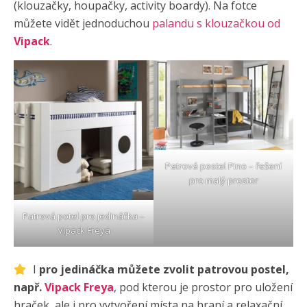
(klouzačky, houpačky, activity boardy). Na fotce
můžete vidět jednoduchou
palandu s klouzačkou od
Vipack
.
Patrová postel Pino
– řešení
pro malý prostor
Patrová potel pro jedináčka –
Vipack Freya
I
pro jedináčka můžete zvolit patrovou postel,
např.
Vipack Freya
, pod kterou je prostor pro uložení
hraček, ale i pro vytvoření místa na hraní a relaxační