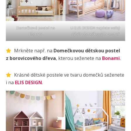
Domečková postel na
U
ELIS DESIGN
najdete velký
Bonami
výběr domečkových postelí
Mrkněte např. na
Domečkovou dětskou postel
z borovicového dřeva
, kterou seženete na
Bonami
.
Krásné dětské postele ve tvaru domečků seženete
i na
ELIS DESIGN
.