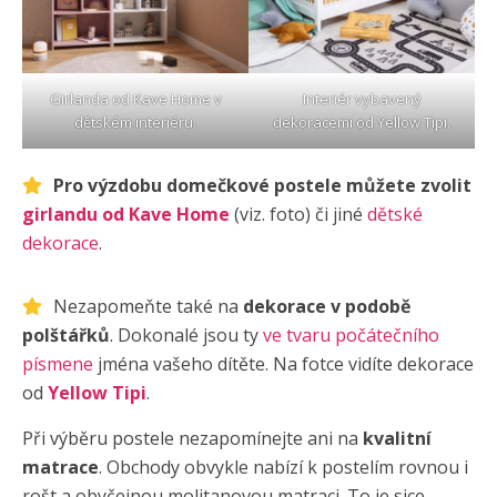
Girlanda od Kave Home
v
Interiér vybavený
dětském interiéru.
dekoracemi od
Yellow Tipi
.
Pro výzdobu domečkové postele můžete zvolit
girlandu od Kave Home
(viz. foto) či jiné
dětské
dekorace
.
Nezapomeňte také na
dekorace v podobě
polštářků
. Dokonalé jsou ty
ve tvaru počátečního
písmene
jména vašeho dítěte. Na fotce vidíte dekorace
od
Yellow Tipi
.
Při výběru postele nezapomínejte ani na
kvalitní
matrace
. Obchody obvykle nabízí k postelím rovnou i
rošt a obyčejnou molitanovou matraci. To je sice