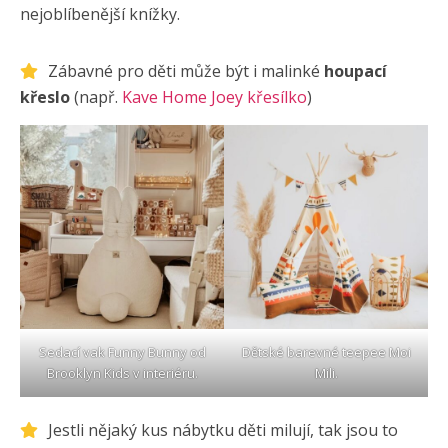
nejoblíbenější knížky.
Zábavné pro děti může být i malinké
houpací
křeslo
(např.
Kave Home Joey křesílko
)
Sedací vak
Funny Bunny od
Dětské barevné
teepee Moi
Brooklyn Kids
v interiéru.
Mili
.
Jestli nějaký kus nábytku děti milují, tak jsou to