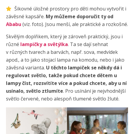
Šikovné úložné prostory pro děti mohou vytvořit i
závěsné kapsáře.
My můžeme doporučit ty od
Ababu
(viz. foto). Jsou menší, ale praktické a rozkošné.
Skvělým doplňkem, který je zároveň praktický, jsou i
různé
lampičky a světýlka
. Ta se dají sehnat
v různých tvarech a barvách, např. sova, medvídek
apod., a to jako stojací lampa na komodu, nebo i jako
závěsná varianta.
U těchto lampiček se někdy dá i
regulovat světlo, takže pokud chcete dětem u
lampy číst, rozsvítíte více a pokud chcete, aby u ní
usínalo, světlo ztlumíte
. Pro usínání je nejvhodnější
světlo červené, nebo alespoň tlumené světlo žluté.