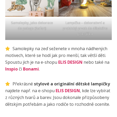
Samolepky, jako dekorace
Lampička – dekorativní a
do pokoje (
Safari
)
praktický prvek do dětského
pokojíčku
Samolepky na zeď seženete v mnoha nádhených
motivech, které se hodí jak pro menší, tak větší děti.
Spoustu jich je na e-shopu
ELIS DESIGN
nebo také na
Inspio
či
Bonami
.
Překrásné
stylové a originální dětské lampičky
najdete např. na e-shopu
ELIS DESIGN
, kde lze vybírat
z různých tvarů a barev. Jsou dokonale přizpůsobeny
dětským potřebám a jako rodiče to rozhodně oceníte.