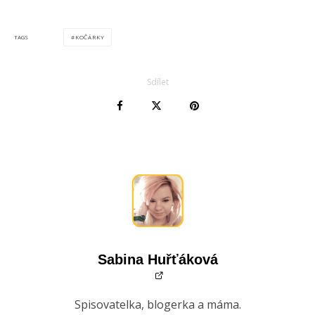
KOČÁRKY
TAGS
Sdílet
Sabina Huřťáková
Spisovatelka, blogerka a máma.