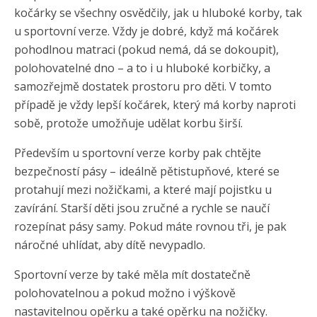
kočárky se všechny osvědčily, jak u hluboké korby, tak
u sportovní verze. Vždy je dobré, když má kočárek
pohodlnou matraci (pokud nemá, dá se dokoupit),
polohovatelné dno – a to i u hluboké korbičky, a
samozřejmě dostatek prostoru pro děti. V tomto
případě je vždy lepší kočárek, který má korby naproti
sobě, protože umožňuje udělat korbu širší.
Především u sportovní verze korby pak chtějte
bezpečností pásy – ideálně pětistupňové, které se
protahují mezi nožičkami, a které mají pojistku u
zavírání. Starší děti jsou zručné a rychle se naučí
rozepínat pásy samy. Pokud máte rovnou tři, je pak
náročné uhlídat, aby dítě nevypadlo.
Sportovní verze by také měla mít dostatečně
polohovatelnou a pokud možno i výškově
nastavitelnou opěrku a také opěrku na nožičky.