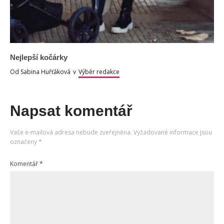
Nejlepší kočárky
Od
Sabina Huřťáková
v
Výběr redakce
Napsat komentář
Vaše e-mailová adresa nebude zveřejněna.
Vyžadované informace jsou
označeny
*
Komentář
*