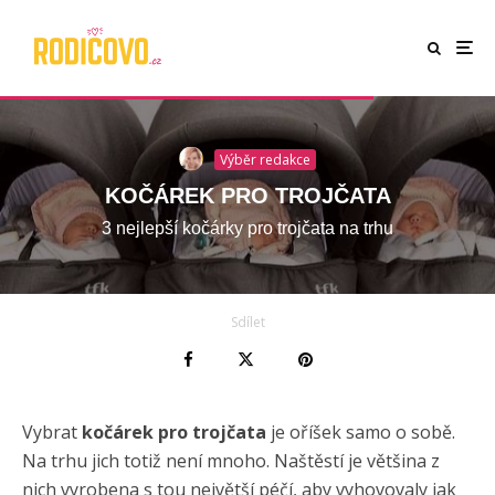
Výběr redakce
KOČÁREK PRO TROJČATA
3 nejlepší kočárky pro trojčata na trhu
Sdílet
Vybrat
kočárek pro trojčata
je oříšek samo o sobě.
Na trhu jich totiž není mnoho. Naštěstí je většina z
nich vyrobena s tou největší péčí, aby vyhovovaly jak