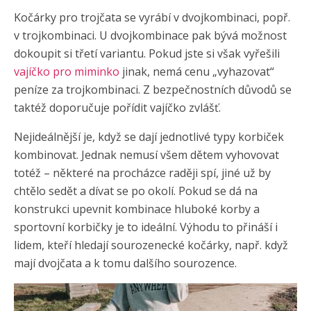
Kočárky pro trojčata se vyrábí v dvojkombinaci, popř.
v trojkombinaci. U dvojkombinace pak bývá možnost
dokoupit si třetí variantu. Pokud jste si však vyřešili
vajíčko pro miminko
jinak, nemá cenu „vyhazovat“
peníze za trojkombinaci. Z bezpečnostních důvodů se
taktéž doporučuje pořídit vajíčko zvlášť.
Nejideálnější je, když se dají jednotlivé typy korbiček
kombinovat. Jednak nemusí všem dětem vyhovovat
totéž – některé na procházce raději spí, jiné už by
chtělo sedět a dívat se po okolí. Pokud se dá na
konstrukci upevnit kombinace hluboké korby a
sportovní korbičky je to ideální. Výhodu to přináší i
lidem, kteří hledají sourozenecké kočárky, např. když
mají dvojčata a k tomu dalšího sourozence.