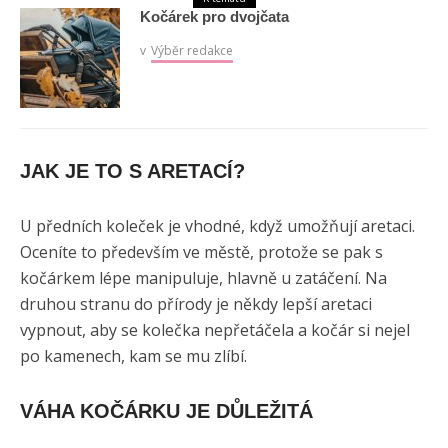
Kočárek pro dvojčata
v
Výběr redakce
JAK JE TO S ARETACÍ?
U předních koleček je vhodné, když umožňují aretaci.
Oceníte to především ve městě, protože se pak s
kočárkem lépe manipuluje, hlavně u zatáčení. Na
druhou stranu do přírody je někdy lepší aretaci
vypnout, aby se kolečka nepřetáčela a kočár si nejel
po kamenech, kam se mu zlíbí.
VÁHA KOČÁRKU JE DŮLEŽITÁ