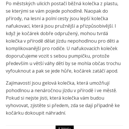
Po městských ulicích postačí běžná kolečka z plastu,
se kterými se vám pojede pohodlně. Naopak do
přírody, na lesní a polní cesty jsou lepší kolečka
nafukovací, která jsou pružnější a přizpůsobivější. I
když je kočárek dobře odpružený, mohou tvrdá
kolečka v přírodě dělat jízdu nepohodlnou pro děti a
komplikovanější pro rodiče. U nafukovacích koleček
doporučujeme vozit s sebou pumpičku, protože
především u větší váhy dětí by se mohla občas trochu
vyfouknout a pak se jede hůře, kočárek zatáčí apod.
Zajímavostí jsou gelová kolečka, která umožňují
pohodlnou a nenáročnou jízdu v přírodě i ve městě.
Pokud si nejste jisti, která kolečka vám budou
vyhovovat, zjistěte si předem, zda se dají případně ke
kočárku dokoupit náhradní.
K tématu