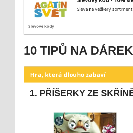
Slevový kód - 10% sl
Sleva na veškerý sortiment 
Slevové kódy
10 TIPŮ NA DÁREK
Hra, která dlouho zabaví
1. PŘÍŠERKY ZE SKŘÍN