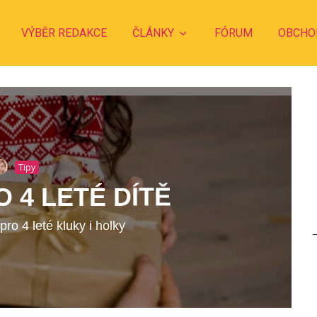
VÝBĚR REDAKCE
ČLÁNKY
FÓRUM
OBCHO
Tipy
 4 LETÉ DÍTĚ
pro 4 leté kluky i holky