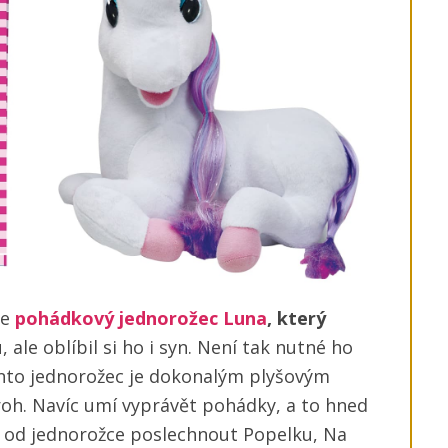
je
pohádkový jednorožec Luna
, který
 ale oblíbil si ho i syn. Není tak nutné ho
ento jednorožec je dokonalým plyšovým
roh. Navíc umí vyprávět pohádky, a to hned
m od jednorožce poslechnout Popelku, Na