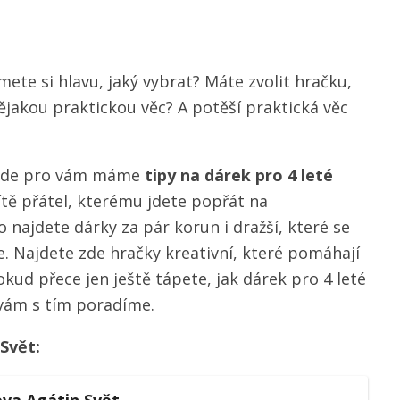
mete si hlavu, jaký vybrat? Máte zvolit hračku,
jakou praktickou věc? A potěší praktická věc
, kde pro vám máme
tipy na dárek pro 4 leté
dítě přátel, kterému jdete popřát na
najdete dárky za pár korun i dražší, které se
 Najdete zde hračky kreativní, které pomáhají
okud přece jen ještě tápete, jak dárek pro 4 leté
 vám s tím poradíme.
Svět: