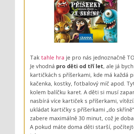
Tak
tahle hra
je pro nás jednoznačně TOP
Je vhodná
pro děti od tří let
, ale já bych
kartičkách s příšerkami, kde má každá p
kačenka, kostky, fotbalový míč apod. T
kolem balíčku karet. A děti si musí zap
nasbírá více kartiček s příšerkami, vítěz
ukládat kartičky s příšerkami „do skříně“
zabere maximálně 30 minut, což je doba, 
A pokud máte doma děti starší, počítejte