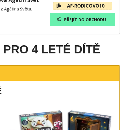
eva Agátin Svět
AF-RODICOVO10
z Agátina Světa.
PŘEJÍT DO OBCHODU
 PRO 4 LETÉ DÍTĚ
Ě