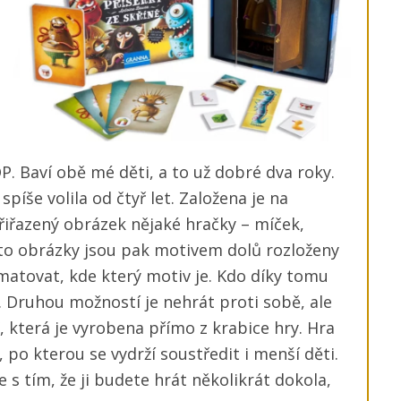
. Baví obě mé děti, a to už dobré dva roky.
 spíše volila od čtyř let. Založena je na
řiřazený obrázek nějaké hračky – míček,
yto obrázky jsou pak motivem dolů rozloženy
amatovat, kde který motiv je. Kdo díky tomu
í. Druhou možností je nehrát proti sobě, ale
, která je vyrobena přímo z krabice hry. Hra
po kterou se vydrží soustředit i menší děti.
 s tím, že ji budete hrát několikrát dokola,