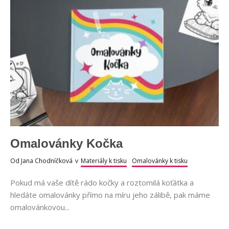
Omalovánky Kočka
Od
Jana Chodníčková
v
Materiály k tisku
Omalovánky k tisku
Pokud má vaše dítě rádo kočky a roztomilá koťátka a
hledáte omalovánky přímo na míru jeho zálibě, pak máme
omalovánkovou...