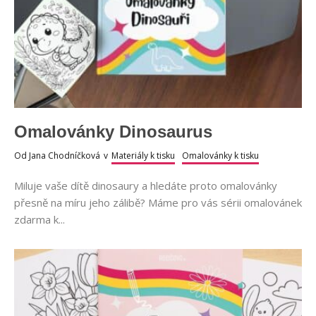
Omalovánky Dinosaurus
Od
Jana Chodníčková
v
Materiály k tisku
Omalovánky k tisku
Miluje vaše dítě dinosaury a hledáte proto omalovánky
přesně na míru jeho zálibě? Máme pro vás sérii omalovánek
zdarma k...