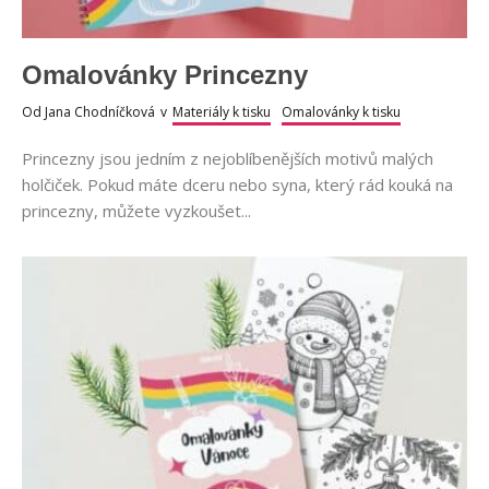
Omalovánky Princezny
Od
Jana Chodníčková
v
Materiály k tisku
Omalovánky k tisku
Princezny jsou jedním z nejoblíbenějších motivů malých
holčiček. Pokud máte dceru nebo syna, který rád kouká na
princezny, můžete vyzkoušet...